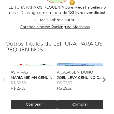
LEITURA PARA OS PEQUENINOS é Medalha Seller no
nosso Ranking, com um total de
123 livros vendidos!
Mais sobre o autor
Entenda o nosso Ranking de Medalhas
Outros Títulos de LEITURA PARA OS
PEQUENINOS
AS PIPAS
A CASA SEM DONO
Apren
MARIA MIRIAN GENUÍNO
JOEL LEVY GENUÍNO DE
Vilma
DE ANDRADE
R$ 32,39
ANDRADE
R$ 32,23
, +2
R$ 40
R$ 25,65
R$ 25,52
R$ 31
Comprar
Comprar