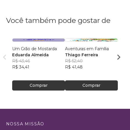
Você também pode gostar de
Um Grão de Mostarda
Aventuras em Família
É de 
Eduarda Almeida
Thiago Ferreira
o pep
R$ 43,46
R$ 52,40
Rose
R$ 34,41
R$ 41,48
Ribei
R$ 61
R$ 48
Comprar
Comprar
NOSSA MISSÃO