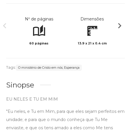
Nº de páginas
Dimensões
60 páginas
13.9 x 21 x 0.4 cm
Preto 
Tags:
O ministério de Cristo em nós; Esperança
Sinopse
EU NELES E TU EM MIM
"Eu neles, e Tu em Mim, para que eles sejam perfeitos em
unidade; e para que o mundo conheça que Tu Me
enviaste, e que os tens amado a eles como Me tens