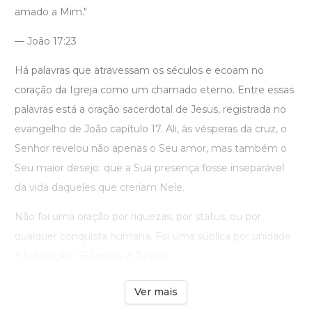
amado a Mim."
— João 17:23
Há palavras que atravessam os séculos e ecoam no
coração da Igreja como um chamado eterno. Entre essas
palavras está a oração sacerdotal de Jesus, registrada no
evangelho de João capítulo 17. Ali, às vésperas da cruz, o
Senhor revelou não apenas o Seu amor, mas também o
Seu maior desejo: que a Sua presença fosse inseparável
da vida daqueles que creriam Nele.
Não foi uma oração por riquezas, por status, ou por
qualquer conquista humana. Foi uma súplica por unidade
e habitação: “Eu neles, e Tu em ...
Ver mais