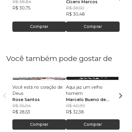
R$ 38,84
SOMBRA DA GRAÇA
Cícero Marcos
CÍCE
R$ 30,75
R$ 38,50
R$ 36
R$ 30,48
R$ 29
Comprar
Comprar
Você também pode gostar de
Você está no coração de
Aqui jaz um velho
INTI
Deus
homem
CRIS
Rose Santos
Marcelo Bueno de
Maur
R$ 36,04
Oliveira
R$ 40,90
R$ 48
R$ 28,53
R$ 32,38
R$ 38
Comprar
Comprar