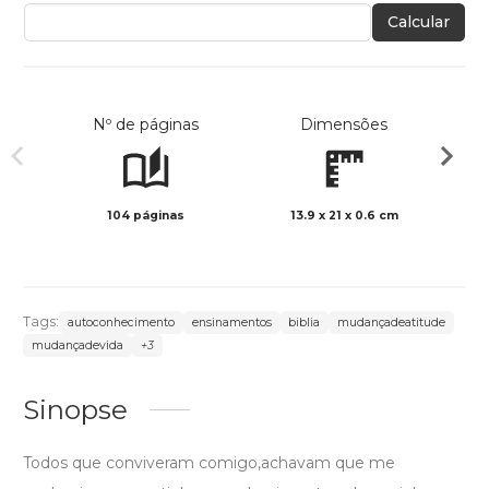
Calcular
Nº de páginas
Dimensões
104 páginas
13.9 x 21 x 0.6 cm
Preto 
Tags:
autoconhecimento
ensinamentos
biblia
mudançadeatitude
mudançadevida
+3
Sinopse
Todos que conviveram comigo,achavam que me