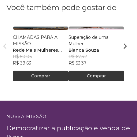
Você também pode gostar de
CHAMADAS PARA A
Superação de uma
RACH
MISSÃO
Mulher
Ina Br
Rede Mais Mulheres
Bianca Souza
R$ 58
Empreendedoras
R$ 50,06
, +13
R$ 67,42
R$ 46
R$ 39,63
R$ 53,37
Comprar
Comprar
NOSSA MISSÃO
Democratizar a publicação e venda de