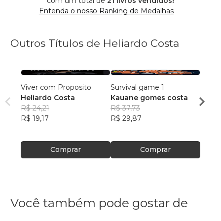
com um total de
21 livros vendidos!
Entenda o nosso Ranking de Medalhas
Outros Títulos de Heliardo Costa
Viver com Proposito
Survival game 1
Survi
Heliardo Costa
Kauane gomes costa
Kaua
R$ 24,21
R$ 37,73
R$ 31
R$ 19,17
R$ 29,87
R$ 24
Comprar
Comprar
Você também pode gostar de