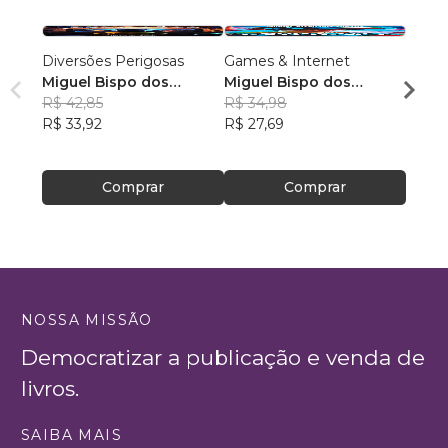
Diversões Perigosas
Games & Internet
Invas
Miguel Bispo dos
Miguel Bispo dos
Migue
Santos
R$ 42,85
Santos
R$ 34,98
Sant
R$ 42
R$ 33,92
R$ 27,69
R$ 33
Comprar
Comprar
NOSSA MISSÃO
Democratizar a publicação e venda de
livros.
SAIBA MAIS