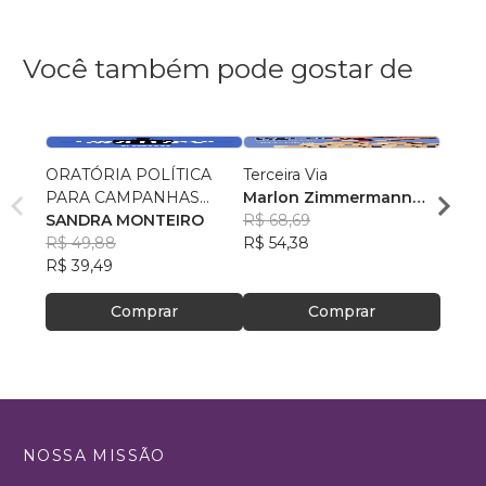
Você também pode gostar de
ORATÓRIA POLÍTICA
Terceira Via
A fars
PARA CAMPANHAS
Marlon Zimmermann
Paraíb
ELEITORAIS
SANDRA MONTEIRO
Bewiahn
R$ 68,69
CAND
Rube
R$ 49,88
R$ 54,38
LARA
R$ 86
R$ 39,49
R$ 68
Comprar
Comprar
NOSSA MISSÃO