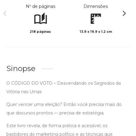
Nº de páginas
Dimensões
218 páginas
13.9 x 19.9 x 1.2 cm
Preto 
Sinopse
O CÓDIGO DO VOTO – Desvendando os Segredos da
Vitória nas Urnas
Quer vencer uma eleição? Então você precisa mais do
que discursos prontos — precisa de estratégia.
Este livro revela, de forma prática e acessível, os
bastidores do marketing político e as técnicas que