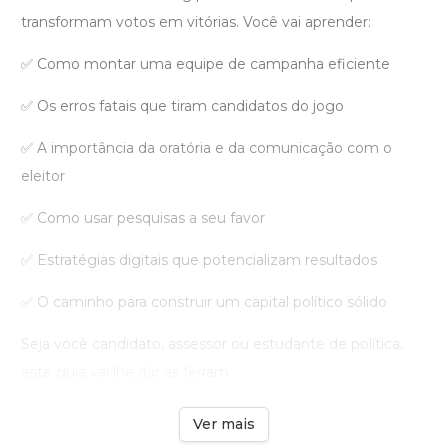
transformam votos em vitórias. Você vai aprender:
✅ Como montar uma equipe de campanha eficiente
✅ Os erros fatais que tiram candidatos do jogo
✅ A importância da oratória e da comunicação com o
eleitor
✅ Como usar pesquisas a seu favor
✅ Estratégias digitais que potencializam resultados
✅ O caminho para construir um capital político sólido
Seja você candidato, assessor ou estudante de política,
este guia vai lhe dar as ferram ...
Ver mais