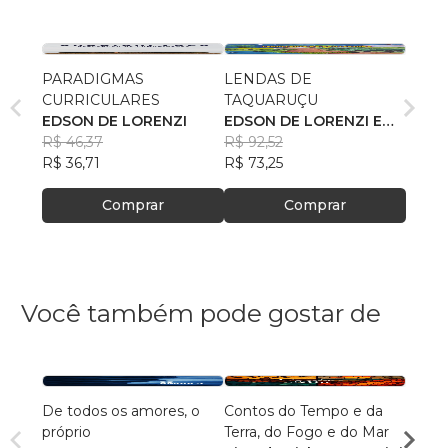
PARADIGMAS
LENDAS DE
CURRICULARES
TAQUARUÇU
EDSON DE LORENZI
EDSON DE LORENZI E
R$ 46,37
SIMONE MORSOLETTO
R$ 92,52
R$ 36,71
PRIMON
R$ 73,25
Comprar
Comprar
Você também pode gostar de
De todos os amores, o
Contos do Tempo e da
Agulh
próprio
Terra, do Fogo e do Mar
Escri