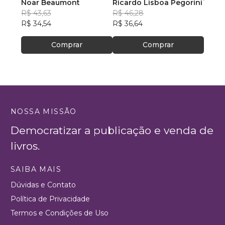
Noar Beaumont
Ricardo Lisboa Pegorini
R$ 79
R$ 43,63
R$ 46,28
R$ 63
R$ 34,54
R$ 36,64
Comprar
Comprar
NOSSA MISSÃO
Democratizar a publicação e venda de
livros.
SAIBA MAIS
Dúvidas e Contato
Política de Privacidade
Termos e Condições de Uso