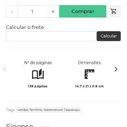
-
+
Comprar
Calcular o frete
Calcular
Nº de páginas
Dimensões
138 páginas
14.7 x 21 x 0.8 cm
Preto 
Tags:
Lendas; Território; Sobrenatural; Taquaruçu.
Sinopse