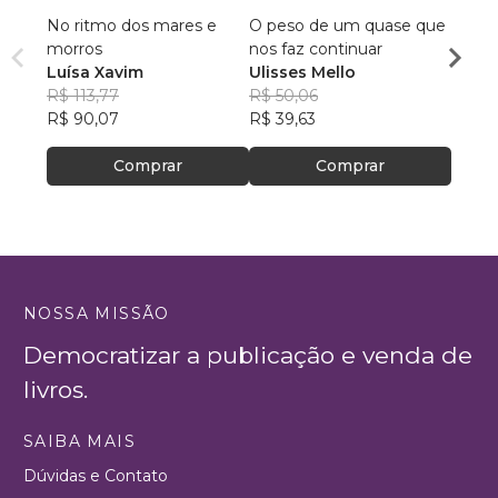
No ritmo dos mares e
O peso de um quase que
Se as
morros
nos faz continuar
Nicol
Luísa Xavim
Ulisses Mello
R$ 45
R$ 113,77
R$ 50,06
R$ 35
R$ 90,07
R$ 39,63
Comprar
Comprar
NOSSA MISSÃO
Democratizar a publicação e venda de
livros.
SAIBA MAIS
Dúvidas e Contato