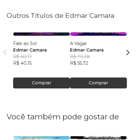
Outros Títulos de Edmar Camara
Fale ao Sol
A Vagar
Bern
Edmar Camara
Edmar Camara
Edma
R$ 50,71
R$ 70,38
R$ 46
R$ 40,15
R$ 55,72
R$ 36
Comprar
Comprar
Você também pode gostar de