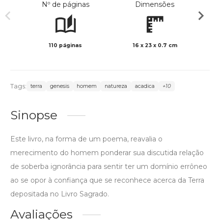
Nº de páginas
Dimensões
110 páginas
16 x 23 x 0.7 cm
Preto 
Tags:
terra
genesis
homem
natureza
acadica
+10
Sinopse
Este livro, na forma de um poema, reavalia o
merecimento do homem ponderar sua discutida relação
de soberba ignorância para sentir ter um domínio errôneo
ao se opor à confiança que se reconhece acerca da Terra
depositada no Livro Sagrado.
Avaliações