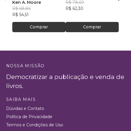
Interessante!
Ken A. Moore
R$ 78,69
Rumo
Danie
R$ 68,86
R$ 62,30
R$ 16
R$ 54,51
R$ 13
Comprar
Comprar
NOSSA MISSÃO
Democratizar a publicação e venda de
livros.
SAIBA MAIS
Dúvidas e Contato
Política de Privacidade
Termos e Condições de Uso