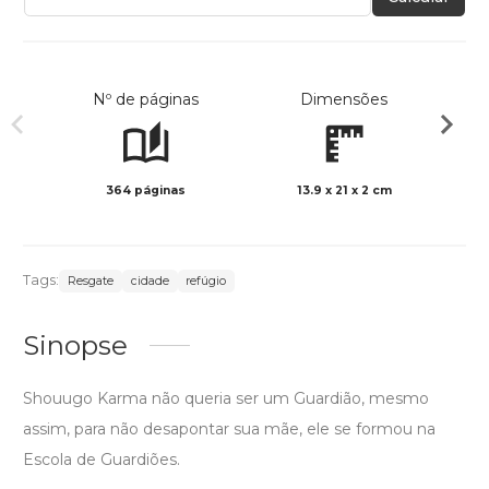
Nº de páginas
Dimensões
364 páginas
13.9 x 21 x 2 cm
Preto 
Tags:
Resgate
cidade
refúgio
Sinopse
Shouugo Karma não queria ser um Guardião, mesmo
assim, para não desapontar sua mãe, ele se formou na
Escola de Guardiões.