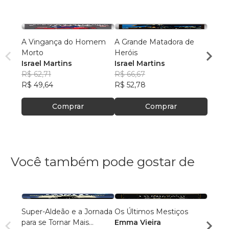
A Vingança do Homem
A Grande Matadora de
O Res
Morto
Heróis
Refúg
Israel Martins
Israel Martins
Israe
R$ 62,71
R$ 66,67
R$ 58
R$ 49,64
R$ 52,78
R$ 46
Comprar
Comprar
Você também pode gostar de
Super-Aldeão e a Jornada
Os Últimos Mestiços
Liga d
para se Tornar Mais
Emma Vieira
Parqu