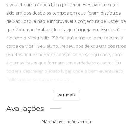
viveu até uma época bem posterior. Eles parecem ter
sido amigos desde os tempos em que foram discípulos
de São João, e não é improvável a conjectura de Usher de
que Policarpo tenha sido o “anjo da igreja em Esmirna” —
a quem o Mestre diz: “Sê fiel até a morte, e eu te darei a
coroa da vida”. Seu aluno, Ireneu, nos deixou um dos raros
retratos de um homem apostólico na Antiguidade, com
algumas frases que formam um verdadeiro quadro: “Eu
poderia descrever o exato lugar onde o bem-aventurado
Policarpo se sentava e ensinav ...
Ver mais
Avaliações
Não há avaliações ainda.