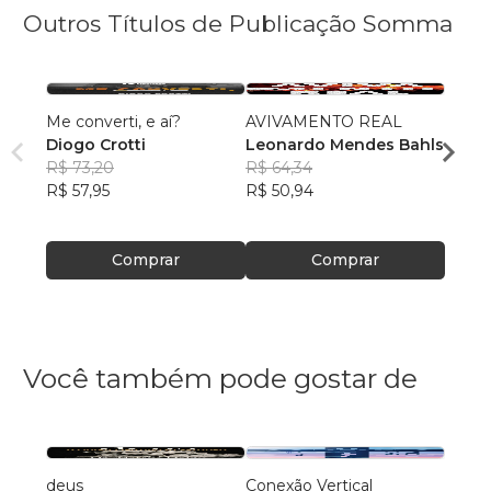
Outros Títulos de Publicação Somma
Me converti, e aí?
AVIVAMENTO REAL
O Num
Diogo Crotti
Leonardo Mendes Bahls
Otto
R$ 73,20
R$ 64,34
Diogo
R$ 57,95
R$ 50,94
R$ 49
R$ 38
Comprar
Comprar
Você também pode gostar de
deus
Conexão Vertical
O qua