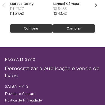
Mateus Dolny
Samuel Câmara
d'Art
R$ 47,27
R$ 54,85
Bened
R$ 37,42
R$ 43,42
R$ 41
R$ 33
Comprar
Comprar
NOSSA MISSÃO
Democratizar a publicação e venda de
livros.
SAIBA MAIS
Dúvidas e Contato
Política de Privacidade