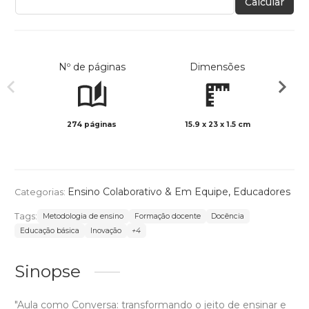
Calcular
Nº de páginas
Dimensões
274 páginas
15.9 x 23 x 1.5 cm
Preto 
Ensino Colaborativo & Em Equipe
,
Educadores
Categorias:
Tags:
Metodologia de ensino
Formação docente
Docência
Educação básica
Inovação
+4
Sinopse
"Aula como Conversa: transformando o jeito de ensinar e