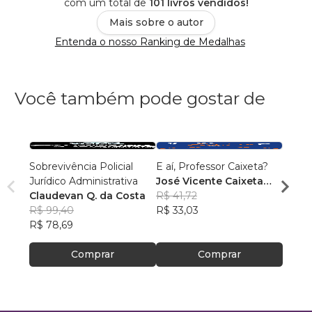
com um total de
101 livros vendidos!
Mais sobre o autor
Entenda o nosso Ranking de Medalhas
Você também pode gostar de
Sobrevivência Policial
E aí, Professor Caixeta?
Inteli
Jurídico Administrativa
José Vicente Caixeta
Aulas 
Claudevan Q. da Costa
Filho
R$ 41,72
PhD(c
R$ 99,40
R$ 33,03
R$ 63
R$ 78,69
R$ 50
Comprar
Comprar