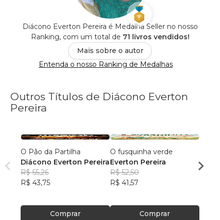
Diácono Everton Pereira é Medalha Seller no nosso
Ranking, com um total de
71 livros vendidos!
Mais sobre o autor
Entenda o nosso Ranking de Medalhas
Outros Títulos de Diácono Everton
Pereira
O Pão da Partilha
O fusquinha verde
Milho
Diácono Everton Pereira
Everton Pereira
Cine
R$ 55,26
R$ 52,50
EVER
R$ 43,75
R$ 41,57
R$ 47
R$ 37
Comprar
Comprar