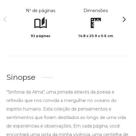
Nº de páginas
Dimensões
92 páginas
14.8 x 20.9 x 0.6 cm
Preto 
Sinopse
"Sinfonia da Alma", uma jornada através da poesia e
reflexão que nos convida a mergulhar no oceano do
espírito humano. Esta coleção de pensamentos e
sentimentos que foram destilados ao longo de uma vida
de experiências e observações. Em cada página, você
encontrará uma gota da minha vivência, uma centelha de