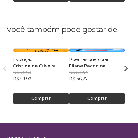
Você também pode gostar de
Evolução
Poemas que curam
O pes
Cristina de Oliveira
Eliane Bacocina
nos f
Leopoldino Rodrigues
R$ 75,69
R$ 58,44
Uliss
R$ 59,92
R$ 46,27
R$ 50
R$ 39
Comprar
Comprar