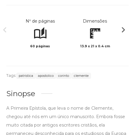
Nº de páginas
Dimensões
60 páginas
13.9 x 21 x 0.4 cm
Preto 
Tags:
patristica
apostolico
corinto
clemente
Sinopse
A Primeira Epístola, que leva o nome de Clemente,
chegou até nós em um único manuscrito. Embora fosse
muito citada por antigos escritores cristãos, ela
permaneceu desconhecida para os estudiosos da Europa