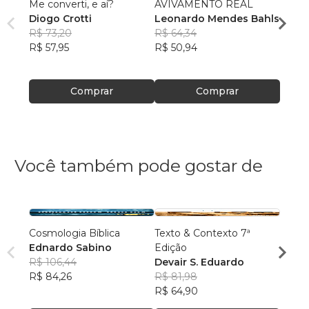
Me converti, e aí?
AVIVAMENTO REAL
O Num
Diogo Crotti
Leonardo Mendes Bahls
Otto
R$ 73,20
R$ 64,34
Diogo
R$ 57,95
R$ 50,94
R$ 49
R$ 38
Comprar
Comprar
Você também pode gostar de
Cosmologia Bíblica
Texto & Contexto 7ª
Inimig
Ednardo Sabino
Edição
Santo
R$ 106,44
Devair S. Eduardo
João 
R$ 84,26
R$ 81,98
Santo
R$ 49
R$ 64,90
R$ 39