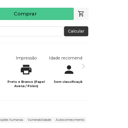
Comprar
Calcular
Impressão
Idade recomendada
Data de publicaç
Preto e Branco (Papel
Sem classificação
17/08/2025
Avena / Pólen)
oções humanas
Vulnerabilidade
Autoconhecimento