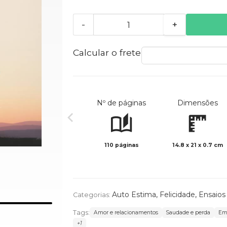
-
+
Calcular o frete
Nº de páginas
Dimensões
110 páginas
14.8 x 21 x 0.7 cm
Auto Estima
,
Felicidade
,
Ensaios
Categorias:
Tags:
Amor e relacionamentos
Saudade e perda
Em
+1