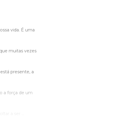
nossa vida. É uma
 que muitas vezes
está presente, a
o a força de um
tar a ser ...