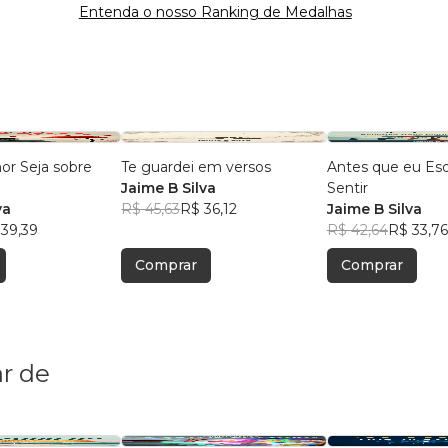
Entenda o nosso Ranking de Medalhas
or Seja sobre
Te guardei em versos
Antes que eu Es
Jaime B Silva
Sentir
va
R$ 45,63
R$ 36,12
Jaime B Silva
 39,39
R$ 42,64
R$ 33,76
Comprar
Comprar
r de