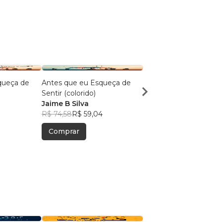
queça de
Antes que eu Esqueça de
Enquanto o mundo cor
Sentir (colorido)
respire
Jaime B Silva
Jaime B Silva
R$ 74,58
R$ 59,04
R$ 52,41
R$ 41,50
Comprar
Comprar