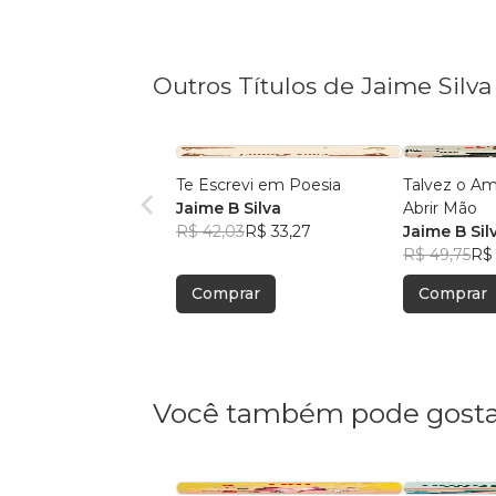
Outros Títulos de Jaime Silva
Te Escrevi em Poesia
Talvez o Am
Jaime B Silva
Abrir Mão
R$ 42,03
R$ 33,27
Jaime B Sil
R$ 49,75
R$
Comprar
Comprar
Você também pode gosta