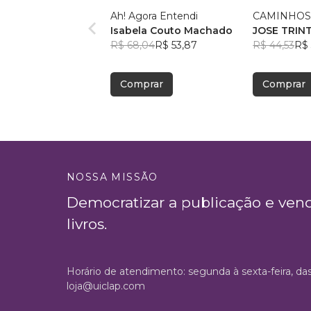
Ah! Agora Entendi
CAMINHOS
Isabela Couto Machado
JOSE TRIN
R$ 68,04
R$ 53,87
R$ 44,53
R$ 
Comprar
Comprar
NOSSA MISSÃO
Democratizar a publicação e ven
livros.
Horário de atendimento: segunda à sexta-feira, da
loja@uiclap.com