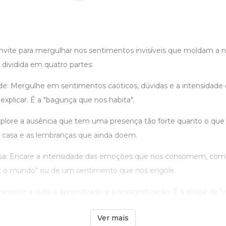
onvite para mergulhar nos sentimentos invisíveis que moldam a 
dividida em quatro partes:
: Mergulhe em sentimentos caóticos, dúvidas e a intensidade
xplicar. É a "bagunça que nos habita".
xplore a ausência que tem uma presença tão forte quanto o que 
 casa e as lembranças que ainda doem.
sa: Encare a intensidade das emoções que nos consomem, com
uz o mundo" ou de um sentimento que nos engole.
ontre a cura, o aprendizado e a ressignificação. É a etapa de "vol
Ver mais