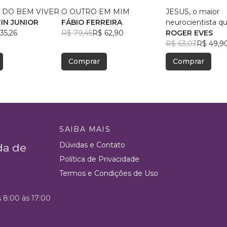
 DO BEM VIVER
O OUTRO EM MIM
JESUS, o maior
TIN JUNIOR
FÁBIO FERREIRA
neurocientista que
35,26
R$ 79,45
R$ 62,90
ROGER EVES
R$ 63,03
R$ 49,9
Comprar
Comprar
SAIBA MAIS
Dúvidas e Contato
da de
Política de Privacidade
Termos e Condições de Uso
s 8:00 às 17:00