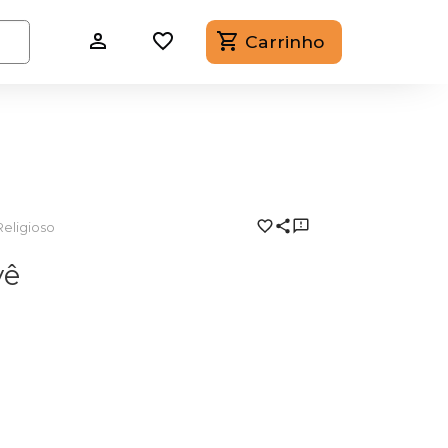
Carrinho
Religioso
vê