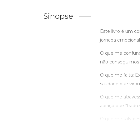
Sinopse
Este livro é um c
jornada emocional 
O que me confunde
não conseguimos e
O que me falta: E
saudade que virou
O que me atraves
abraço que "trad
O que me salva: Enc