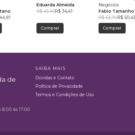
Eduarda Almeida
Negócios
etano
R$ 43,46
R$ 34,41
Fabio Tamanho
44,91
R$ 63,70
R$ 50,4
Comprar
Comprar
SAIBA MAIS
Dúvidas e Contato
da de
Política de Privacidade
Termos e Condições de Uso
s 8:00 às 17:00