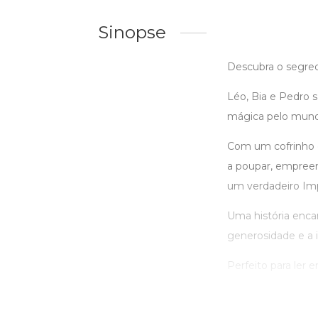
Sinopse
Descubra o segred
Léo, Bia e Pedro 
mágica pelo mund
Com um cofrinho e
a poupar, empreen
um verdadeiro Imp
Uma história encan
generosidade e a 
Perfeito para ler 