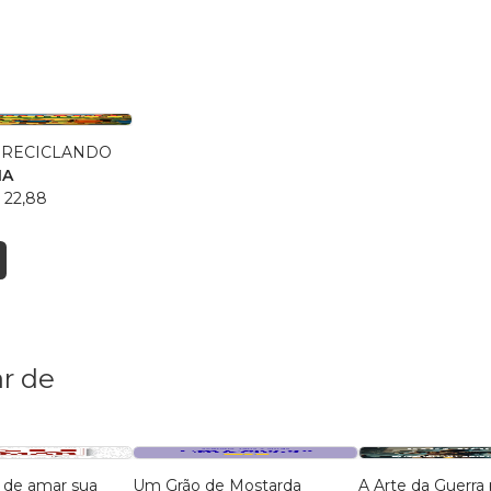
 RECICLANDO
MA
 22,88
r de
 de amar sua
Um Grão de Mostarda
A Arte da Guerra 