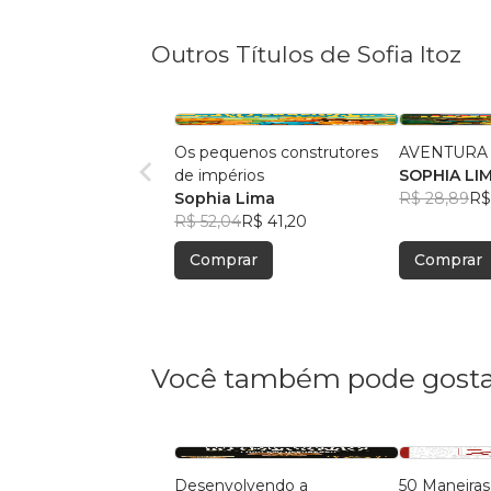
Outros Títulos de Sofia Itoz
Os pequenos construtores
AVENTURA
de impérios
SOPHIA LI
Sophia Lima
R$ 28,89
R$
R$ 52,04
R$ 41,20
Comprar
Comprar
Você também pode gosta
Desenvolvendo a
50 Maneiras