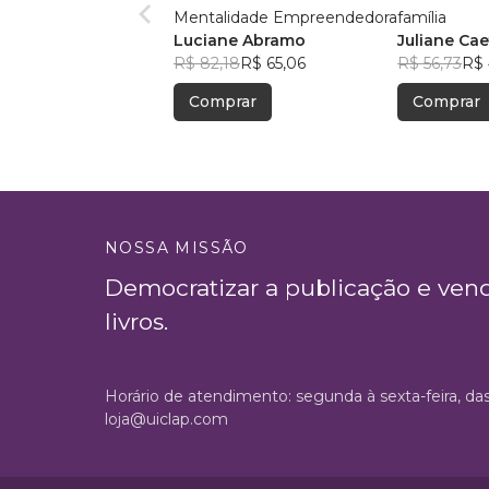
Mentalidade Empreendedora
família
Luciane Abramo
Juliane Ca
R$ 82,18
R$ 65,06
R$ 56,73
R$ 
Comprar
Comprar
NOSSA MISSÃO
Democratizar a publicação e ven
livros.
Horário de atendimento: segunda à sexta-feira, da
loja@uiclap.com