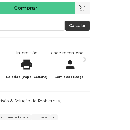
Comprar
Calcular
Impressão
Idade recomendada
Data de publicaç
Colorido (Papel Couche)
Sem classificação
17/08/2025
isão & Solução de Problemas
,
Empreendedorismo
Educação
+1