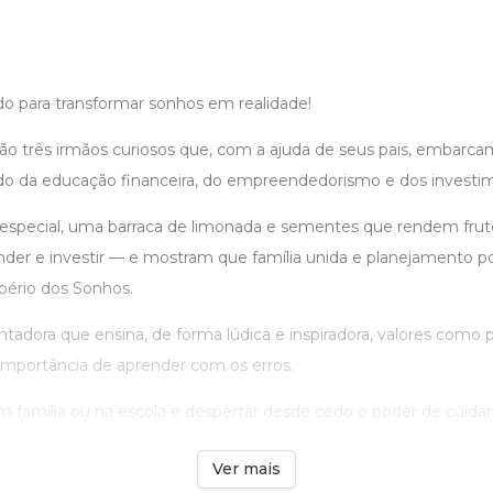
o para transformar sonhos em realidade!
são três irmãos curiosos que, com a ajuda de seus pais, embar
o da educação financeira, do empreendedorismo e dos investi
special, uma barraca de limonada e sementes que rendem frut
der e investir — e mostram que família unida e planejamento p
ério dos Sonhos.
tadora que ensina, de forma lúdica e inspiradora, valores como p
importância de aprender com os erros.
em família ou na escola e despertar desde cedo o poder de cuidar .
Ver mais