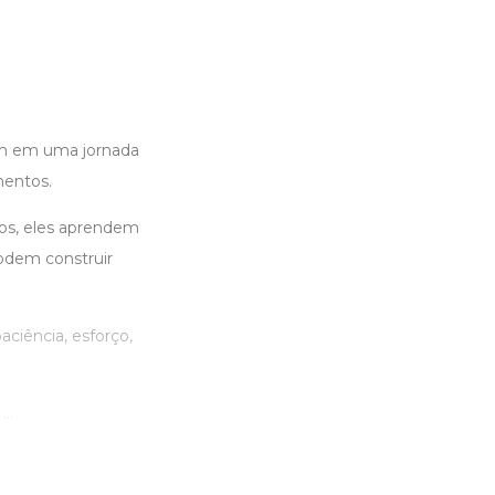
cam em uma jornada
mentos.
os, eles aprendem
odem construir
aciência, esforço,
..