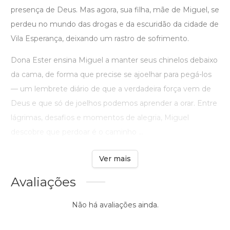
presença de Deus. Mas agora, sua filha, mãe de Miguel, se
perdeu no mundo das drogas e da escuridão da cidade de
Vila Esperança, deixando um rastro de sofrimento.
Dona Ester ensina Miguel a manter seus chinelos debaixo
da cama, de forma que precise se ajoelhar para pegá-los
— um lembrete diário de que a verdadeira força vem de
Deus e que só de joelhos podemos aprender a orar. Entre
lágrimas, desafios e momentos de alegria, Miguel
descobre que perdoar é o caminho ...
Ver mais
Avaliações
Não há avaliações ainda.