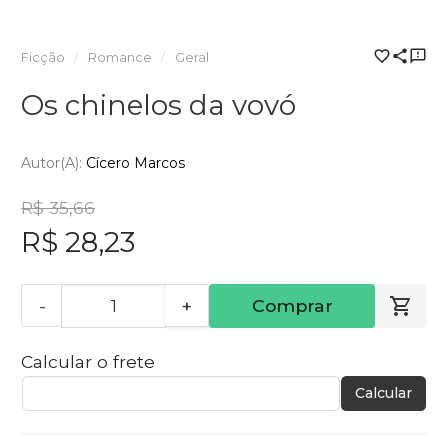
Ficção
Romance
Geral
Os chinelos da vovó
Autor(a):
Cícero Marcos
R$ 35,66
R$ 28,23
-
+
Comprar
Calcular o frete
Calcular