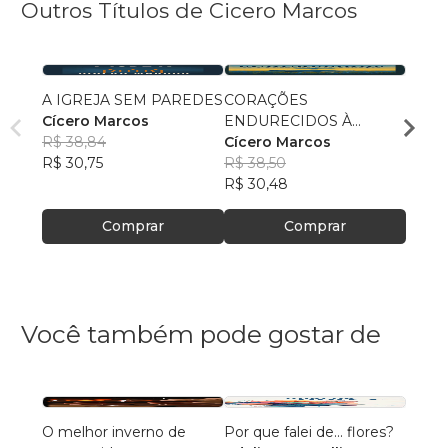
Outros Títulos de Cicero Marcos
A IGREJA SEM PAREDES
CORAÇÕES
LUZ 
Cícero Marcos
ENDURECIDOS À
FEND
R$ 38,84
SOMBRA DA GRAÇA
Cícero Marcos
CÍCE
R$ 30,75
R$ 38,50
R$ 36
R$ 30,48
R$ 29
Comprar
Comprar
Você também pode gostar de
O melhor inverno de
Por que falei de... flores?
Hidra