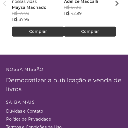
nossas vidas
Adelize Maccalli
Nilva
Maysa Machado
R$ 54,30
R$ 64
R$ 47,93
R$ 42,99
R$ 51,
R$ 37,95
Comprar
Comprar
NOSSA MISSÃO
Democratizar a publicação e venda de
livros.
SAIBA MAIS
Dúvidas e Contato
Política de Privacidade
Termos e Condições de Uso