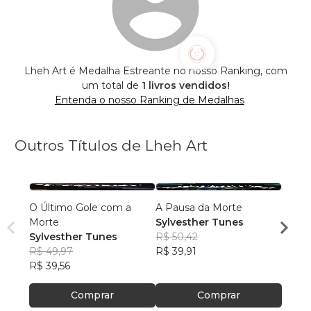
Lheh Art é Medalha Estreante no nosso Ranking, com
um total de
1 livros vendidos!
Entenda o nosso Ranking de Medalhas
Outros Títulos de Lheh Art
O Último Gole com a
A Pausa da Morte
A Bal
Morte
Sylvesther Tunes
Sylve
Sylvesther Tunes
R$ 50,42
R$ 54
R$ 49,97
R$ 39,91
R$ 43
R$ 39,56
Comprar
Comprar