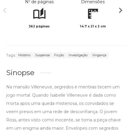
Nº de páginas
Dimensões
362 páginas
14.7 x 21 x 2 cm
Preto 
Tags:
Mistério
Suspense
Ficção
Investigação
Vingança
Sinopse
Na mansão Villeneuve, segredos e mentiras tecem um
jogo mortal. Quando Isabelle Villeneuve é dada como
morta após uma queda misteriosa, os convidados se
veem presos em uma rede de desconfiança. O jovem
Ross, antes visto como inocente, se torna a peça-chave
em um enigma ainda maior. Envelopes com segredos