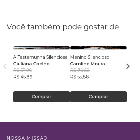
Você também pode gostar de
A Testemunha Silenciosa
Menino Silencioso
O Por
Giuliana Coelho
Caroline Moura
Ivair
R$ 57,96
R$ 70,58
R$ 44
R$ 45,89
R$ 55,88
R$ 35,
Comprar
Comprar
NOSSA MISSÃO