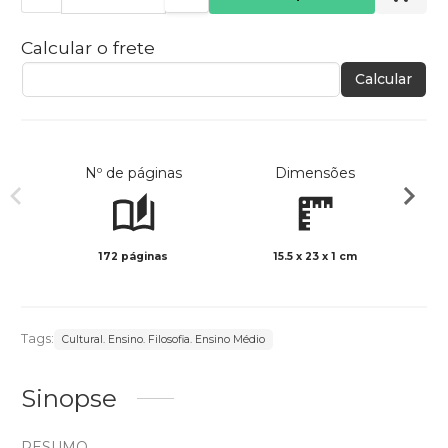
Calcular o frete
Calcular
Nº de páginas
Dimensões
172 páginas
15.5 x 23 x 1 cm
Preto 
Tags:
Cultural. Ensino. Filosofia. Ensino Médio
Sinopse
RESUMO