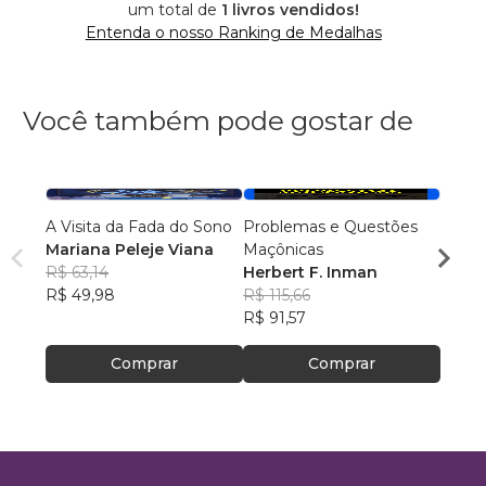
um total de
1 livros vendidos!
Entenda o nosso Ranking de Medalhas
Você também pode gostar de
A Visita da Fada do Sono
Problemas e Questões
Memó
Mariana Peleje Viana
Maçônicas
Profe
R$ 63,14
Herbert F. Inman
Marco
R$ 49,98
R$ 115,66
Bess
R$ 46
R$ 91,57
R$ 37
Comprar
Comprar