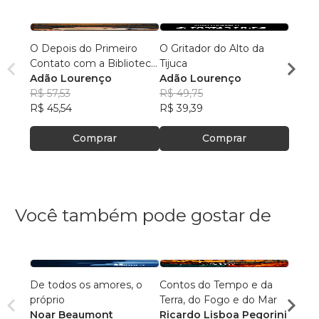
O Depois do Primeiro
O Gritador do Alto da
Explo
Contato com a Biblioteca
Tijuca
Prime
Escolar
Adão Lourenço
Adão Lourenço
Biblio
Adão
R$ 57,53
R$ 49,75
R$ 57
R$ 45,54
R$ 39,39
R$ 45
Comprar
Comprar
Você também pode gostar de
De todos os amores, o
Contos do Tempo e da
Agulh
próprio
Terra, do Fogo e do Mar
Escri
Noar Beaumont
Ricardo Lisboa Pegorini
R$ 79