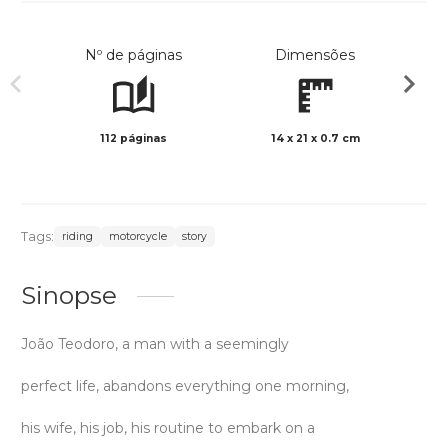
Nº de páginas
Dimensões
112 páginas
14 x 21 x 0.7 cm
Preto 
Tags:
riding
motorcycle
story
Sinopse
João Teodoro, a man with a seemingly
perfect life, abandons everything one morning,
his wife, his job, his routine to embark on a