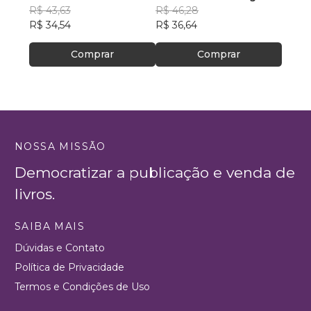
R$ 43,63
R$ 46,28
R$ 63
R$ 34,54
R$ 36,64
Comprar
Comprar
NOSSA MISSÃO
Democratizar a publicação e venda de
livros.
SAIBA MAIS
Dúvidas e Contato
Política de Privacidade
Termos e Condições de Uso