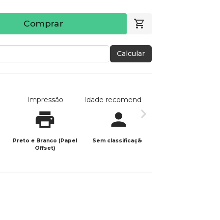
Comprar
Calcular
Impressão
Idade recomendada
Data de publicaç
Preto e Branco (Papel
Sem classificação
15/08/2025
Offset)