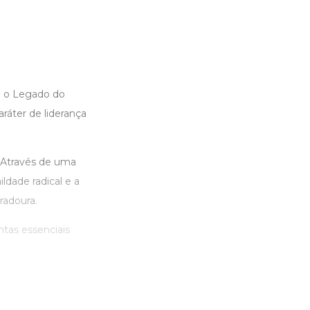
é o Legado do
ráter de liderança
. Através de uma
ldade radical e a
radoura.
tas essenciais