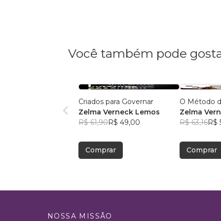
Você também pode gosta
Criados para Governar
O Método d
Zelma Verneck Lemos
Zelma Ver
R$ 61,90
R$ 49,00
R$ 63,16
R$ 
Comprar
Comprar
NOSSA MISSÃO