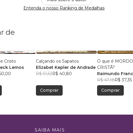
Entenda o nosso Ranking de Medalhas
r de
e Cristo
Calçando os Sapatos
O que é MORD
neck Lemos
Elizabet Kepler de Andrade
CRISTÃ?
50,00
R$ 51,53
R$ 40,80
Raimundo Franc
Figueiredo
R$ 47,18
R$ 37,35
Comprar
Comprar
SAIBA MAIS