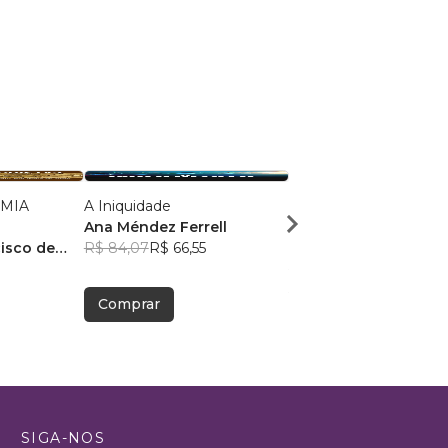
OMIA
A Iniquidade
Uma Jornada para a
Ana Méndez Ferrell
Eternidade II
isco de
R$ 84,07
R$ 66,55
Pr Ageu Silvestre
R$ 45,93
R$ 36,37
Comprar
Comprar
SIGA-NOS