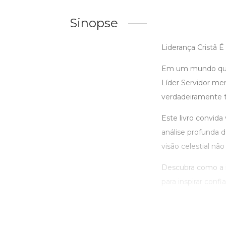
Sinopse
Liderança Cristã É
Em um mundo que c
Líder Servidor me
verdadeiramente t
Este livro convida
análise profunda d
visão celestial nã
Descubra como a i
para inspirar confia