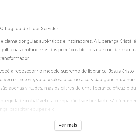
 O Legado do Líder Servidor
lama por guias autênticos e inspiradores, A Liderança Cristã, 
rgulha nas profundezas dos princípios bíblicos que moldam um ca
ransformador.
 você a redescobrir o modelo supremo de liderança: Jesus Cristo
e Seu ministério, você explorará como a servidão genuína, a humi
o são apenas virtudes, mas os pilares de uma liderança eficaz e du
ntegridade inabalável e a compaixão transbordante são ferramen
nça, capacitar equipes e c ...
Ver mais