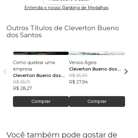
Entenda o nosso Ranking de Medalhas
Outros Títulos de Cleverton Bueno
dos Santos
Como quebrar uma
Versos Ágeis
A Alm
empresa
Cleverton Bueno dos
Códig
Cleverton Bueno dos
Santos
R$ 35,30
Cleve
Santos
R$ 35,71
R$ 27,94
Sant
R$ 43
R$ 28,27
R$ 34
Comprar
Comprar
Você também pode gostar de