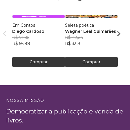
Em Contos
Seleta poética
Como
Diego Cardoso
Wagner Leal Guimarães
Confi
R$ 71,85
R$ 42,84
peque
Rodri
R$ 56,88
R$ 33,91
R$ 94
R$ 75
Comprar
Comprar
NOSSA MISSÃO
Democratizar a publicação e venda de
livros.