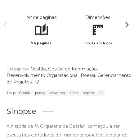
Nº de páginas
Dimensões
94 páginas
15 x 22 x 0.6 cm
Preto 
Gestão
,
Gestão de Informação
,
Categorias:
Desenvolvimento Organizacional
,
Poesia
,
Gerenciamento
de Projetos
,
+2
Tags:
Gestão
poesia
cleverton
cleto
projeto
+9
Sinopse
A história de "A Orquestra da Gestão" começou a ser
escrita nos corredores do mundo corporativo, a partir de