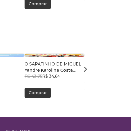
Comprar
Comprar
O SAPATINHO DE MIGUEL
Nossa primeira visita a
Yandre Karoline Costa
Oftalmologista
9
Mourão
R$ 43,75
R$ 34,64
Aline Guerreiro
R$ 47,52
R$ 37,62
Comprar
Comprar