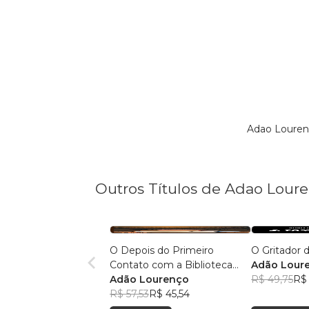
Adao Louren
Outros Títulos de Adao Lour
O Depois do Primeiro
O Gritador d
Contato com a Biblioteca
Adão Lour
Escolar
Adão Lourenço
R$ 49,75
R$
R$ 57,53
R$ 45,54