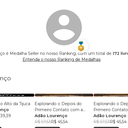
ço é Medalha Seller no nosso Ranking, com um total de
172 liv
Entenda o nosso Ranking de Medalhas
enço
o Alto da Tijuca
Explorando o Depois do
Explorando o Dep
enço
Primeiro Contato com a
Primeiro Contat
 39,39
Biblioteca Escolar
Adão Lourenço
Biblioteca Escola
Adão Lourenço
R$ 57,53
R$ 45,54
R$ 57,53
R$ 45,54