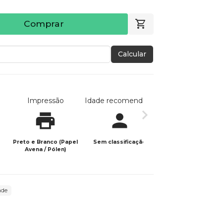
Comprar
Calcular
Impressão
Idade recomendada
Data de publicaç
Preto e Branco (Papel
Sem classificação
15/08/2025
Avena / Pólen)
ade