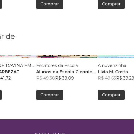
Comprar
Comprar
r de
E DAVINA EM...
Escritores da Escola
A nuvenzinha
RILZA BARBEZAT
Alunos da Escola Cleonice
Lívia M. Costa
41,72
Bezerra
R$ 49,38
, +2
R$ 39,09
R$ 49,63
R$ 39,2
Comprar
Comprar