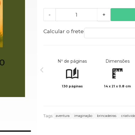
-
+
Calcular o frete
Nº de páginas
Dimensões
130 páginas
14 x 21 x 0.8 cm
Tags:
aventura
imaginação
brincadeiras
criativid