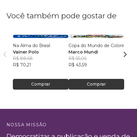
Você também pode gostar de
Na Alma do Brasil
Copa do Mundo de Colorir
Dia 9
Vainer Polo
Marco Mundi
histór
R$ 88,68
R$ 55,06
Aldo
R$ 70,21
R$ 43,59
R$ 90
R$ 71
Comprar
Comprar
NOSSA MISSÃO
Democratizar a publicação e venda de