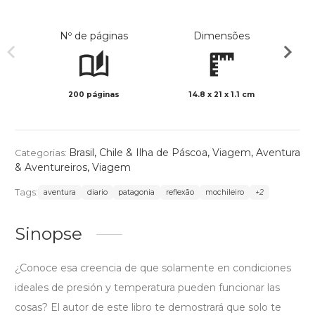
Nº de páginas
Dimensões
200 páginas
14.8 x 21 x 1.1 cm
Preto 
Brasil
,
Chile & Ilha de Páscoa
,
Viagem
,
Aventura
Categorias:
& Aventureiros
,
Viagem
Tags:
aventura
diario
patagonia
reflexão
mochileiro
+2
Sinopse
¿Conoce esa creencia de que solamente en condiciones
ideales de presión y temperatura pueden funcionar las
cosas? El autor de este libro te demostrará que solo te