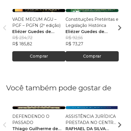
VADE MECUM AGU –
Constituições Pretéritas e
Temas
PGF – PGFN (2ª edição)
Legislação Histórica
Militar
Eliézer Guedes de
Eliézer Guedes de
Maur
Oliveira Junior
R$ 234,72
Oliveira Junior
R$ 92,56
R$ 85
R$ 185,82
R$ 73,27
R$ 67
Comprar
Comprar
Você também pode gostar de
DEFENDENDO O
ASSISTÊNCIA JURÍDICA
POLÍ
PASSADO
PRESTADA NO CENTRO
AS R
Thiago Guilherme de
DE REFERÊNCIA
RAFHAEL DA SILVA
RECE
GUST