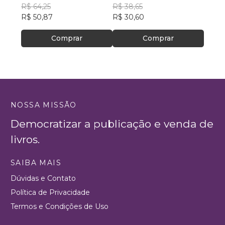
Souza
R$ 64,25
ESPECIALIZADO DE
PETRÔNIO
R$ 38,65
R$ 78
R$ 50,87
ASSISTÊNCIA SOCIAL–
R$ 30,60
R$ 61
CREAS
Comprar
Comprar
NOSSA MISSÃO
Democratizar a publicação e venda de
livros.
SAIBA MAIS
Dúvidas e Contato
Política de Privacidade
Termos e Condições de Uso