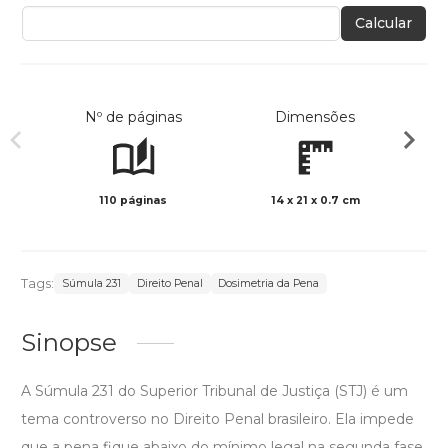
Calcular
Nº de páginas
Dimensões
110 páginas
14 x 21 x 0.7 cm
Preto 
Tags:
Súmula 231
Direito Penal
Dosimetria da Pena
Sinopse
A Súmula 231 do Superior Tribunal de Justiça (STJ) é um
tema controverso no Direito Penal brasileiro. Ela impede
que a pena fique abaixo do mínimo legal na segunda fase