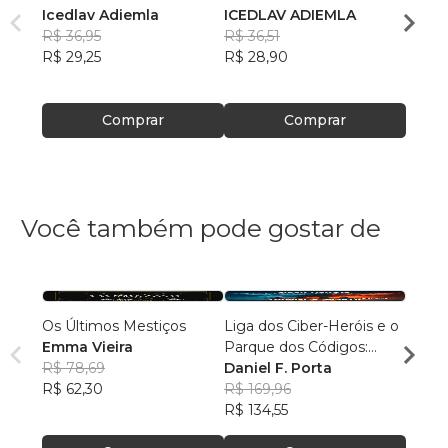
Icedlav Adiemla
ICEDLAV ADIEMLA
Icedl
R$ 36,95
R$ 36,51
R$ 35
R$ 29,25
R$ 28,90
R$ 27
Comprar
Comprar
Você também pode gostar de
Os Últimos Mestiços
Liga dos Ciber-Heróis e o
Agulh
Emma Vieira
Parque dos Códigos:
Escri
R$ 78,69
Rumo ao Desconhecido
Daniel F. Porta
R$ 79
R$ 62,30
R$ 169,96
R$ 63
R$ 134,55