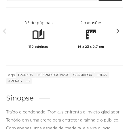
Nº de páginas
Dimensões
110 páginas
16 x 23 x 0.7 cm
Preto 
Tags:
TRONKUS
INFERNO DOS VIVOS
GLADIADOR
LUTAS
ARENAS
+3
Sinopse
Traído e condenado, Tronkus enfrenta o invicto gladiador
Tenório em uma arena para entreter a rainha e o público.
Com apenas uma espada de madeira, ele vira o jogo,