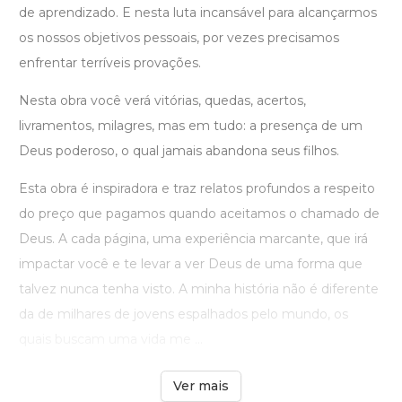
de aprendizado. E nesta luta incansável para alcançarmos
os nossos objetivos pessoais, por vezes precisamos
enfrentar terríveis provações.
Nesta obra você verá vitórias, quedas, acertos,
livramentos, milagres, mas em tudo: a presença de um
Deus poderoso, o qual jamais abandona seus filhos.
Esta obra é inspiradora e traz relatos profundos a respeito
do preço que pagamos quando aceitamos o chamado de
Deus. A cada página, uma experiência marcante, que irá
impactar você e te levar a ver Deus de uma forma que
talvez nunca tenha visto. A minha história não é diferente
da de milhares de jovens espalhados pelo mundo, os
quais buscam uma vida me ...
Ver mais