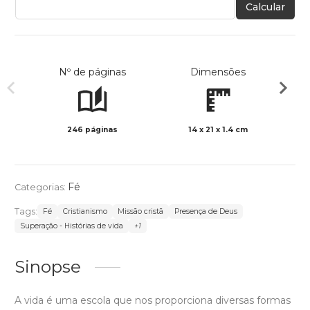
Calcular
Nº de páginas
Dimensões
246 páginas
14 x 21 x 1.4 cm
Preto 
Fé
Categorias:
Tags:
Fé
Cristianismo
Missão cristã
Presença de Deus
Superação - Histórias de vida
+1
Sinopse
A vida é uma escola que nos proporciona diversas formas