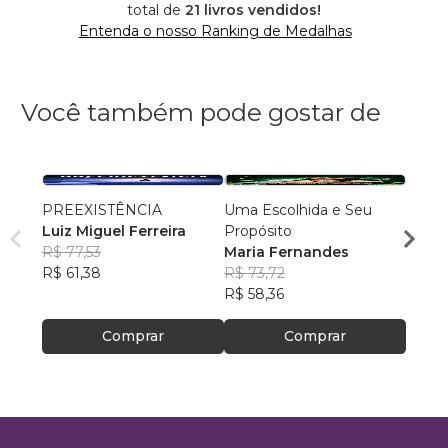
total de
21 livros vendidos!
Entenda o nosso Ranking de Medalhas
Você também pode gostar de
PREEXISTÊNCIA
Uma Escolhida e Seu
MILA
Luiz Miguel Ferreira
Propósito
DOR
R$ 77,53
Maria Fernandes
NADM
R$ 61,38
R$ 73,72
R$ 50
R$ 58,36
R$ 39
Comprar
Comprar