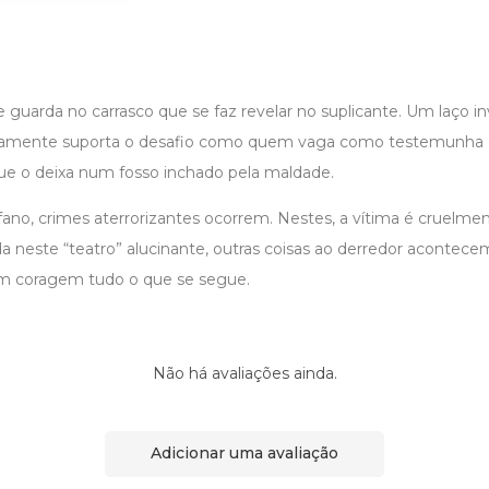
 guarda no carrasco que se faz revelar no suplicante. Um laço invi
samente suporta o desafio como quem vaga como testemunha 
que o deixa num fosso inchado pela maldade.
no, crimes aterrorizantes ocorrem. Nestes, a vítima é cruelme
da neste “teatro” alucinante, outras coisas ao derredor acontece
com coragem tudo o que se segue.
Não há avaliações ainda.
Adicionar uma avaliação