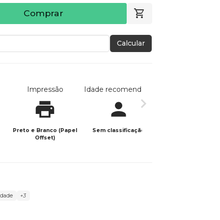
Comprar
Calcular
Impressão
Idade recomendada
Data de publicaç
Preto e Branco (Papel
Sem classificação
25/09/2021
Offset)
ldade
+3