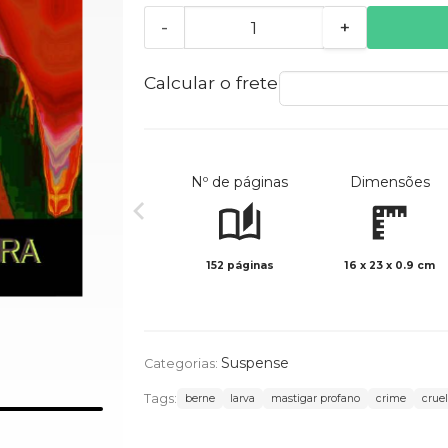
-
+
Calcular o frete
Nº de páginas
Dimensões
152 páginas
16 x 23 x 0.9 cm
Suspense
Categorias:
Tags:
berne
larva
mastigar profano
crime
crue