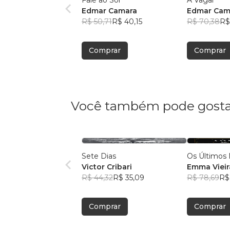
Edmar Camara
Edmar Cam
R$ 50,71
R$ 40,15
R$ 70,38
R$
Comprar
Comprar
Você também pode gosta
Sete Dias
Os Últimos 
Victor Cribari
Emma Vieir
R$ 44,32
R$ 35,09
R$ 78,69
R$
Comprar
Comprar