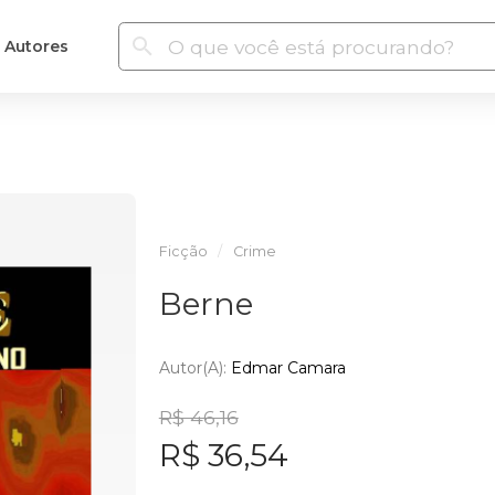
Autores
Ficção
Crime
Berne
Autor(a):
Edmar Camara
R$ 46,16
R$ 36,54