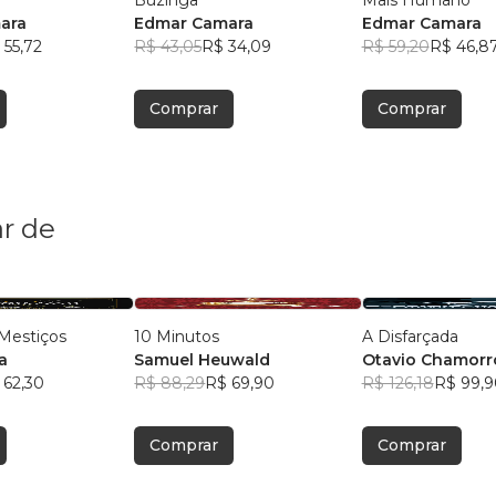
ara
Edmar Camara
Edmar Camara
 55,72
R$ 43,05
R$ 34,09
R$ 59,20
R$ 46,8
Comprar
Comprar
r de
Mestiços
10 Minutos
A Disfarçada
a
Samuel Heuwald
Otavio Chamorr
 62,30
R$ 88,29
R$ 69,90
R$ 126,18
R$ 99,9
Comprar
Comprar