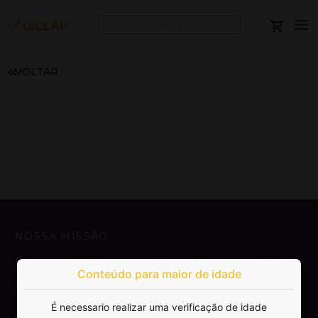
VOLTAR
NOSSA MISSÃO
Democratizar a publicação e venda de
Conteúdo para maior de idade
livros.
É necessario realizar uma verificação de idade
SAIBA MAIS