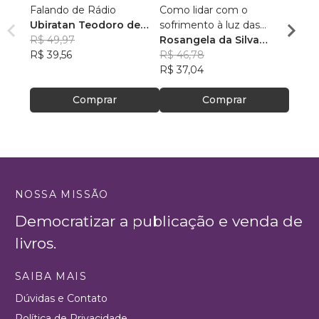
Falando de Rádio
Como lidar com o
40 Me
Ubiratan Teodoro de
sofrimento à luz das
fortal
Souza
R$ 49,97
Escrituras?
Rosangela da Silva
Edils
R$ 39,56
Feitosa
R$ 46,78
R$ 51,
R$ 37,04
R$ 40
Comprar
Comprar
NOSSA MISSÃO
Democratizar a publicação e venda de
livros.
SAIBA MAIS
Dúvidas e Contato
Política de Privacidade