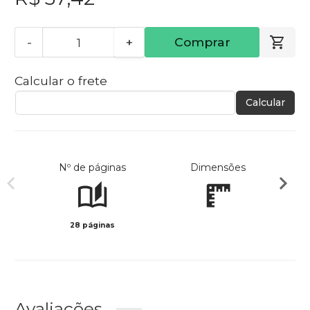
-
+
Comprar
Calcular o frete
Calcular
Nº de páginas
Dimensões
28 páginas
Col
Avaliações