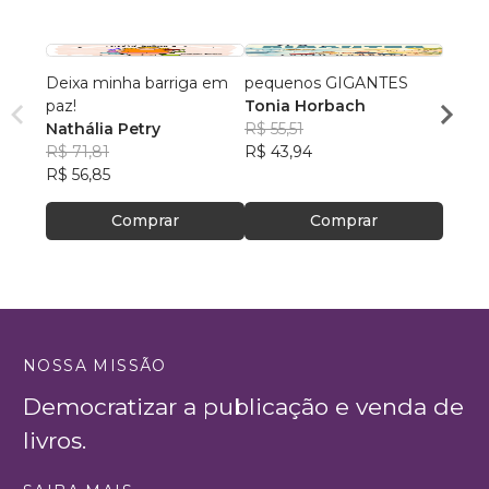
Deixa minha barriga em
pequenos GIGANTES
As Ba
paz!
Tonia Horbach
Delma
Nathália Petry
R$ 55,51
R$ 54
R$ 71,81
R$ 43,94
R$ 42
R$ 56,85
Comprar
Comprar
NOSSA MISSÃO
Democratizar a publicação e venda de
livros.