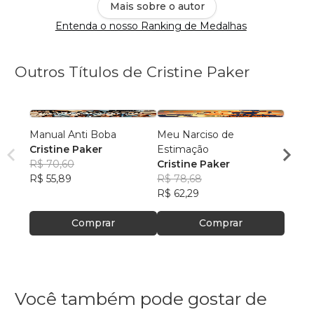
Mais sobre o autor
Entenda o nosso Ranking de Medalhas
Outros Títulos de Cristine Paker
Manual Anti Boba
Meu Narciso de
Estór
Cristine Paker
Estimação
netin
R$ 70,60
Cristine Paker
Marce
R$ 55,89
R$ 78,68
R$ 47
R$ 62,29
R$ 37
Comprar
Comprar
Você também pode gostar de