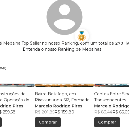
 é Medalha Top Seller no nosso Ranking, com um total de
270 li
Entenda o nosso Ranking de Medalhas
es
nstruções de
Bairro Botafogo, em
Contos Entre Sin
e Operação do
Pirassununga-SP, Formado
Transcendentes
e Respirador
drigo Pires
por Alemães, Suíços,
Marcelo Rodrigo Pires
Marcelo Rodrigo
abricado com
$ 259,58
Brasileiros, e Parentes da
R$ 201,85
R$ 159,80
R$ 83,44
R$ 66,0
 “RESPIRES”
Atriz Cacilda Becker
Comprar
Comprar