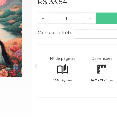
R$ 33,54
-
+
Calcular o frete
Nº de páginas
Dimensões
166 páginas
14.7 x 21 x 1 cm