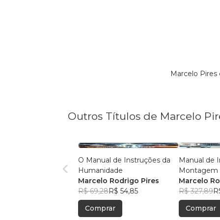
Marcelo Pires
Outros Títulos de Marcelo Pir
O Manual de Instruções da
Manual de I
Humanidade
Montagem 
Marcelo Rodrigo Pires
Protótipo d
Marcelo Ro
R$ 69,28
R$ 54,85
Mecânico F
R$ 327,89
R
Tubos PVC,
Comprar
Comprar