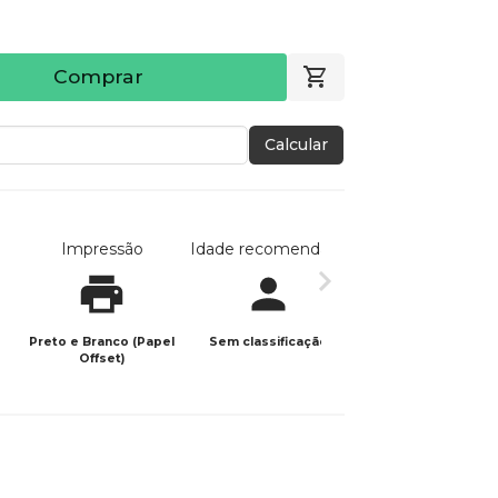
Comprar
Calcular
Impressão
Idade recomendada
Data de publicaç
Preto e Branco (Papel
Sem classificação
13/08/2025
Offset)