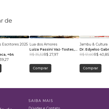
r de
 Escritores 2025
Lua dos Amores
Jambu & Cultura
Luiza Passini Vaz-Tostes
,
Dr. Edyelso Gabr
eca
, +64
+19
R$ 35,32
R$ 27,97
dos Santos
R$ 51,60
R$ 40,85
39,27
Comprar
Comprar
SAIBA MAIS
Dúvidas e Contato