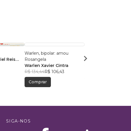
Warlen, bipolar: amou
juro de mindinho
iel Reis
Rosangela
Natanael Adler
Warlen Xavier Cintra
R$ 36,63
R$ 29,00
R$ 134,44
R$ 106,43
Comprar
Comprar
SIGA-NOS