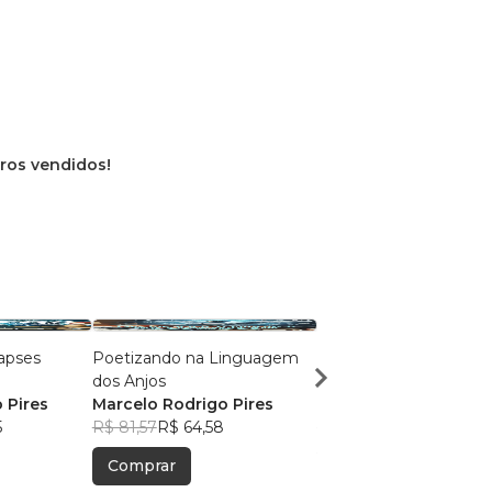
vros vendidos!
apses
Poetizando na Linguagem
Lembranças de
dos Anjos
Pirassununga
 Pires
Marcelo Rodrigo Pires
Denise Camargo Lan
5
R$ 81,57
R$ 64,58
+31
R$ 37,81
R$ 29,93
Comprar
Comprar