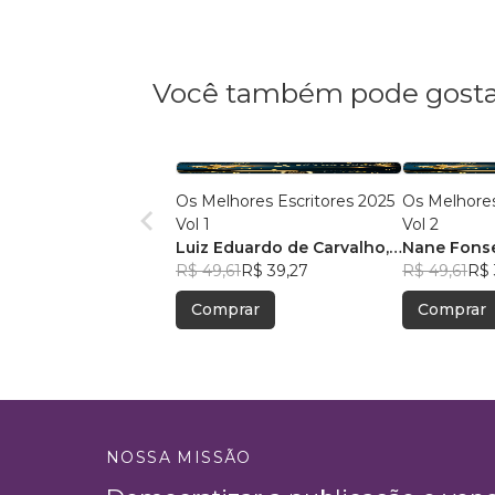
Você também pode gosta
Os Melhores Escritores 2025
Os Melhores
Vol 1
Vol 2
Luiz Eduardo de Carvalho
,
Nane Fons
+60
R$ 49,61
R$ 39,27
R$ 49,61
R$ 
Comprar
Comprar
NOSSA MISSÃO