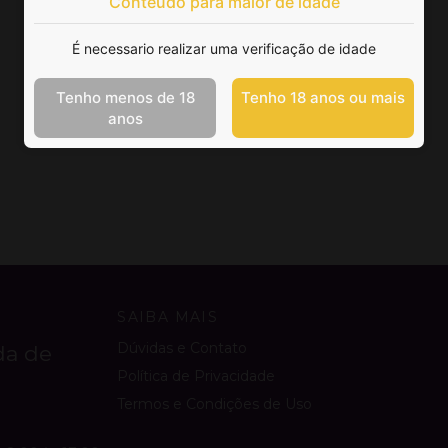
Conteúdo para maior de idade
É necessario realizar uma verificação de idade
Tenho menos de 18
Tenho 18 anos ou mais
anos
SAIBA MAIS
Dúvidas e Contato
da de
Política de Privacidade
Termos e Condições de Uso