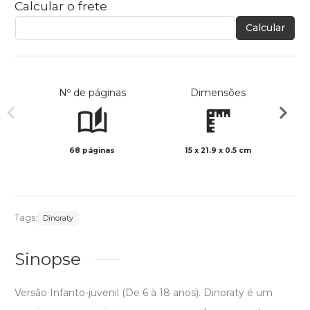
Calcular o frete
Calcular
Nº de páginas
Dimensões
68 páginas
15 x 21.9 x 0.5 cm
Preto 
Tags:
Dinoraty
Sinopse
Versão Infanto-juvenil (De 6 à 18 anos). Dinoraty é um