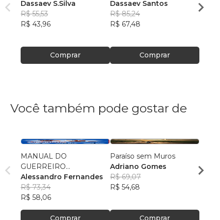
Dassaev S.Silva
Dassaev Santos
ESPI
R$ 55,53
R$ 85,24
Dass
R$ 43,96
R$ 67,48
R$ 87
R$ 69
Comprar
Comprar
Você também pode gostar de
MANUAL DO
Paraíso sem Muros
O Ga
GUERREIRO
Adriano Gomes
Loren
IMPROVÁVEL
Alessandro Fernandes
R$ 69,07
R$ 45
R$ 73,34
R$ 54,68
R$ 36
R$ 58,06
Comprar
Comprar