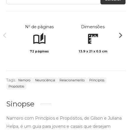
Nº de páginas
Dimensões
72 páginas
13.9 x 21 x 0.5 cm
Preto 
Tags:
Namoro
Neurociência
Relacionamento
Princípios
Propósitos
Sinopse
Namoro com Princípios e Propósitos, de Gilson e Juliana
Helpa, é um guia para jovens e casais que desejam