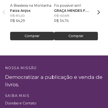
A Brasileira na Montanha
Foi possível sim!
Eu, V
Faiza Anjos
GRAÇA MENDES F.
Ana L
R$ 81,20
BASTOS
R$ 43,88
R$ 49
R$ 64,29
R$ 34,74
R$ 39
Comprar
Comprar
NOSSA MISSÃO
Democratizar a publicação e venda de
livros.
SAIBA MAIS
Dúvidas e Contato