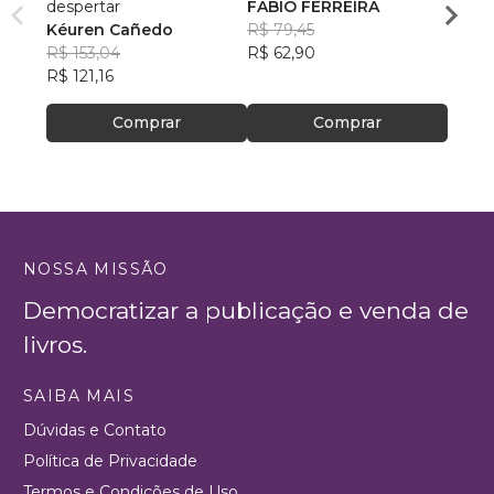
despertar
FÁBIO FERREIRA
Charl
Kéuren Cañedo
R$ 79,45
R$ 80
R$ 153,04
R$ 62,90
R$ 64
R$ 121,16
Comprar
Comprar
NOSSA MISSÃO
Democratizar a publicação e venda de
livros.
SAIBA MAIS
Dúvidas e Contato
Política de Privacidade
Termos e Condições de Uso