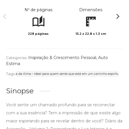
Nº de páginas
Dimensões
228 páginas
15.2 x 22.8 x 1.3 cm
Preto 
Inspiração & Crescimento Pessoal
,
Auto
Categorias:
Estima
Tags:
Jornada da Alma – Ideal para quem sente que está em um caminho espiritual único e pess
Sinopse
Você sente um chamado profundo para se reconectar
com a sua essência? Tem a impressão de que existe algo
maior esperando para se revelar dentro de você? Diário da