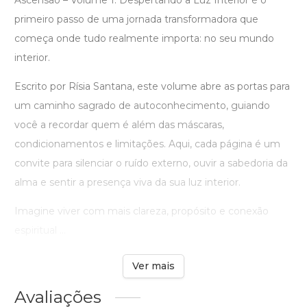
Ascensão – Volume 1: Despertando a Luz Interior é o
primeiro passo de uma jornada transformadora que
começa onde tudo realmente importa: no seu mundo
interior.
Escrito por Rísia Santana, este volume abre as portas para
um caminho sagrado de autoconhecimento, guiando
você a recordar quem é além das máscaras,
condicionamentos e limitações. Aqui, cada página é um
convite para silenciar o ruído externo, ouvir a sabedoria da
alma e sentir a presença viva da sua luz interior.
Imagine viver com mais clareza, propósito e conexão
espiritual ...
Ver mais
Avaliações