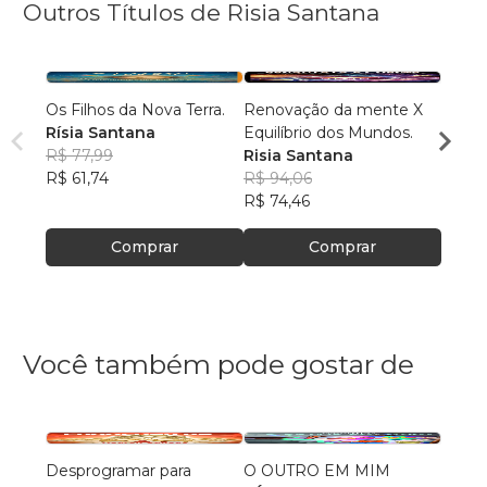
Outros Títulos de Risia Santana
Os Filhos da Nova Terra.
Renovação da mente X
JESUS
Rísia Santana
Equilíbrio dos Mundos.
Ponto
R$ 77,99
Risia Santana
RISI
R$ 61,74
R$ 94,06
R$ 82
R$ 74,46
R$ 64
Comprar
Comprar
Você também pode gostar de
Desprogramar para
O OUTRO EM MIM
O diár