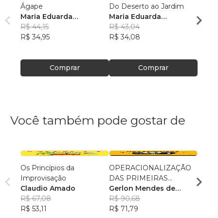
Ágape
Do Deserto ao Jardim
Volta 
Maria Eduarda
Maria Eduarda
Maria
Gonçalves
R$ 44,15
Gonçalves
R$ 43,04
Gonç
R$ 59
R$ 34,95
R$ 34,08
R$ 47
Comprar
Comprar
Você também pode gostar de
Os Princípios da
OPERACIONALIZAÇÃO
A Vis
Improvisação
DAS PRIMEIRAS
Maria
Claudio Amado
RESPOSTAS
Gerlon Mendes de
R$ 63
R$ 67,08
Souza
R$ 90,68
R$ 49
R$ 53,11
R$ 71,79