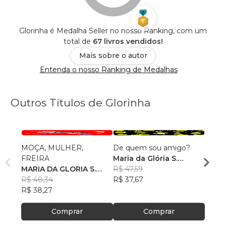
Glorinha é Medalha Seller no nosso Ranking, com um
total de
67 livros vendidos!
Mais sobre o autor
Entenda o nosso Ranking de Medalhas
Outros Títulos de Glorinha
MOÇA, MULHER,
De quem sou amigo?
Por q
FREIRA
Maria da Glória S.
Maria
MARIA DA GLORIA S.
Oliveira
R$ 47,59
Olivei
R$ 43
OLIVEIRA
R$ 48,34
R$ 37,67
R$ 34
R$ 38,27
Comprar
Comprar