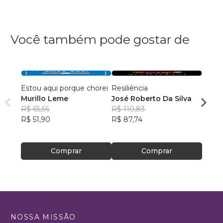
Você também pode gostar de
Estou aqui porque chorei
Resiliência
Misté
Murillo Leme
José Roberto Da Silva
Auriv
R$ 65,56
R$ 110,83
R$ 75
R$ 51,90
R$ 87,74
R$ 60
Comprar
Comprar
NOSSA MISSÃO