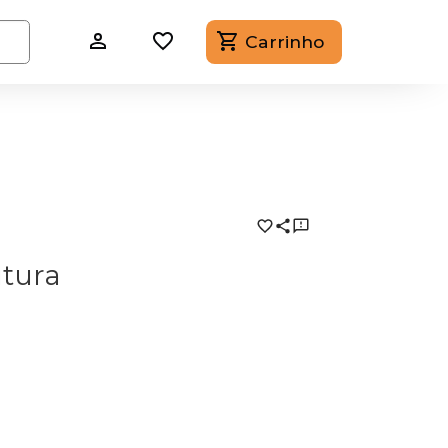
Carrinho
utura