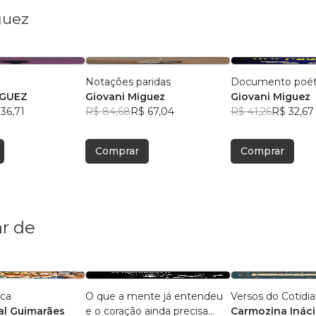
guez
Notações paridas
Documento poét
IGUEZ
Giovani Miguez
Giovani Miguez
36,71
R$ 84,68
R$ 67,04
R$ 41,26
R$ 32,67
Comprar
Comprar
r de
ica
O que a mente já entendeu
Versos do Cotidi
l Guimarães
e o coração ainda precisa
Carmozina Ináci