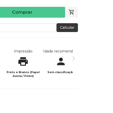
Comprar
Calcular
Impressão
Idade recomendada
Data de publicaç
Preto e Branco (Papel
Sem classificação
09/08/2025
Avena / Pólen)