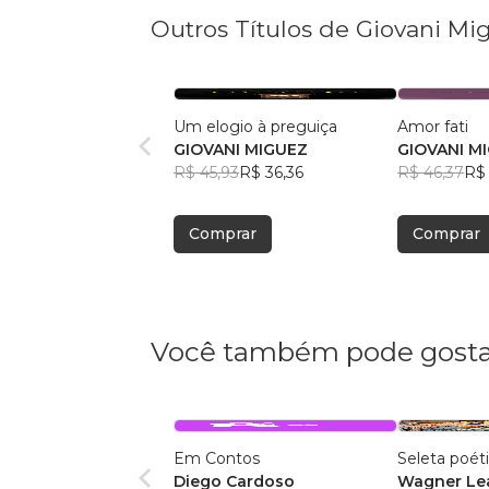
Outros Títulos de Giovani Mi
Um elogio à preguiça
Amor fati
GIOVANI MIGUEZ
GIOVANI M
R$ 45,93
R$ 36,36
R$ 46,37
R$ 
Comprar
Comprar
Você também pode gosta
Em Contos
Seleta poét
Diego Cardoso
Wagner Lea