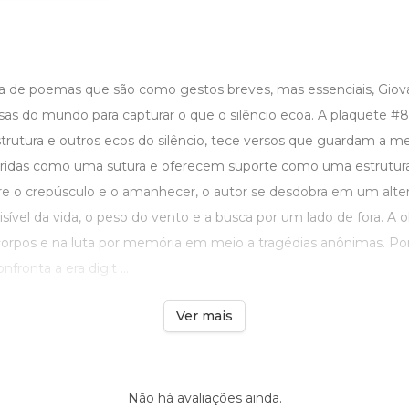
 de poemas que são como gestos breves, mas essenciais, Giov
s do mundo para capturar o que o silêncio ecoa. A plaquete #8, 
strutura e outros ecos do silêncio, tece versos que guardam a
eridas como uma sutura e oferecem suporte como uma estrutu
re o crepúsculo e o amanhecer, o autor se desdobra em um alte
nvisível da vida, o peso do vento e a busca por um lado de fora. A
 corpos e na luta por memória em meio a tragédias anônimas. Po
nfronta a era digit ...
Ver mais
Não há avaliações ainda.