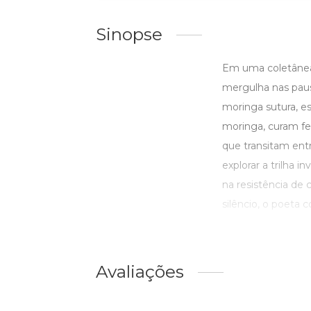
Sinopse
Em uma coletânea
mergulha nas pausa
moringa sutura, e
moringa, curam f
que transitam ent
explorar a trilha i
na resistência de
silêncio, o poeta co
Avaliações