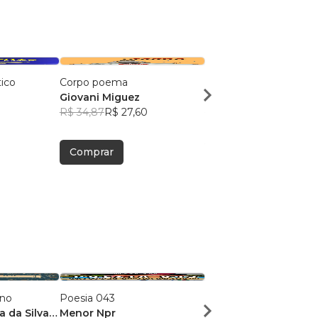
ico
Corpo poema
Metapoéticas
Giovani Miguez
Giovani Miguez
R$ 34,87
R$ 27,60
R$ 36,20
R$ 28,66
Comprar
Comprar
ano
Poesia 043
Dose Poética de Mun
a da Silva
Menor Npr
Victor Sousa Silva