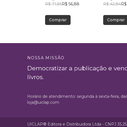
R$ 71,85
R$ 56,88
R$ 42,84
R$
Comprar
Comprar
NOSSA MISSÃO
Democratizar a publicação e ven
livros.
Horário de atendimento: segunda à sexta-feira, da
loja@uiclap.com
UICLAP® Editora e Distribuidora Ltda - CNPJ 35.2