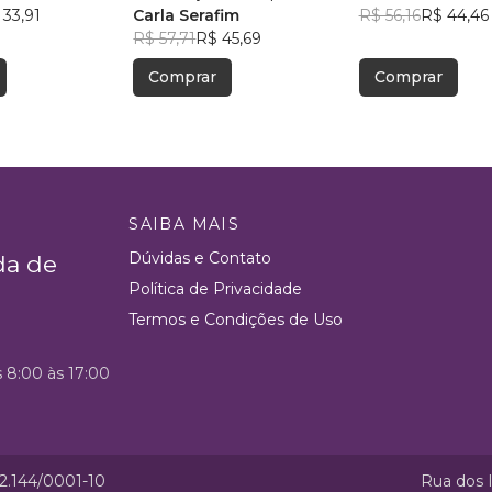
 33,91
aceitar
Carla Serafim
Rodrigues
R$ 56,16
R$ 44,46
R$ 57,71
R$ 45,69
Comprar
Comprar
SAIBA MAIS
Dúvidas e Contato
da de
Política de Privacidade
Termos e Condições de Uso
s 8:00 às 17:00
52.144/0001-10
Rua dos I