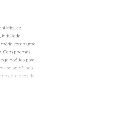
ani Miguez
intitulada
 memória como uma
ra. Com poemas
rego poético para
 obra se aprofunda
r fim, em ecos do