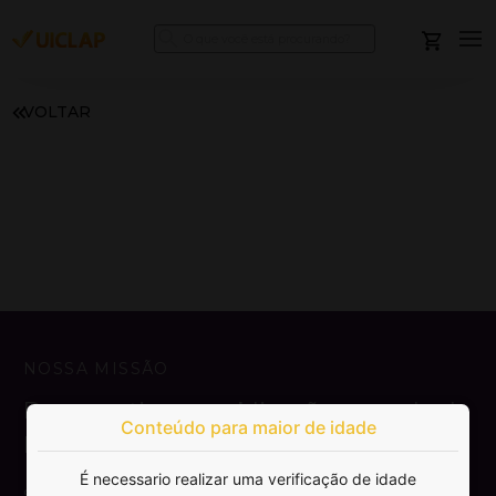
VOLTAR
NOSSA MISSÃO
Democratizar a publicação e venda de
Conteúdo para maior de idade
livros.
É necessario realizar uma verificação de idade
SAIBA MAIS