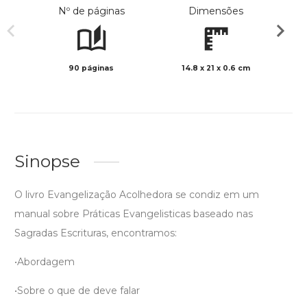
Nº de páginas
Dimensões
90 páginas
14.8 x 21 x 0.6 cm
Preto 
Sinopse
O livro Evangelização Acolhedora se condiz em um
manual sobre Práticas Evangelisticas baseado nas
Sagradas Escrituras, encontramos:
•Abordagem
•Sobre o que de deve falar