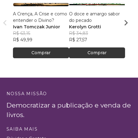
A Crença, A Crise e como
O doce e amargo sabor
Os Úl
entender o Divino?
do pecado
Histór
Ivan Tomczak Junior
Kerolyn Grotti
Jorge
R$ 63,15
R$ 34,83
R$ 59
R$ 49,99
R$ 27,57
R$ 47
Comprar
Comprar
NOSSA MISSÃO
Democratizar a publicação e venda de
livros.
SAIBA MAIS