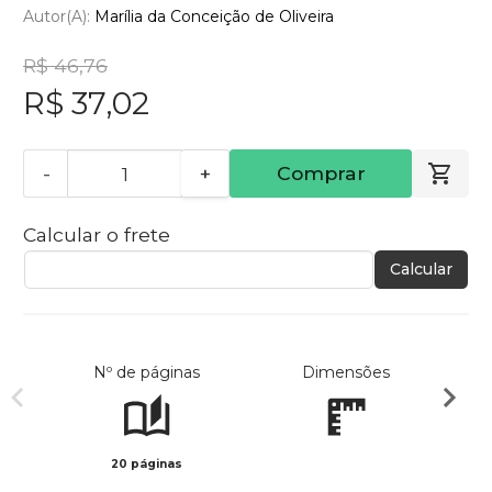
Autor(a):
Marília da Conceição de Oliveira
R$ 46,76
R$ 37,02
-
+
Comprar
Calcular o frete
Calcular
Nº de páginas
Dimensões
20 páginas
Col