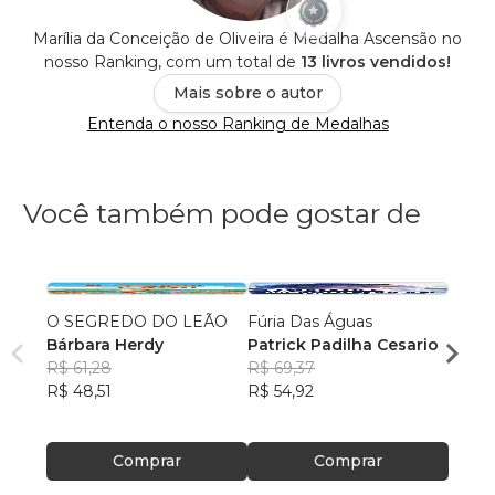
Marília da Conceição de Oliveira é Medalha Ascensão no
nosso Ranking, com um total de
13 livros vendidos!
Mais sobre o autor
Entenda o nosso Ranking de Medalhas
Você também pode gostar de
O SEGREDO DO LEÃO
Fúria Das Águas
A men
Bárbara Herdy
Patrick Padilha Cesario
Aless
R$ 61,28
R$ 69,37
R$ 67
R$ 48,51
R$ 54,92
R$ 53
Comprar
Comprar