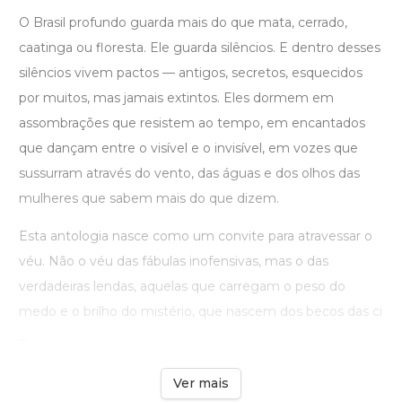
O Brasil profundo guarda mais do que mata, cerrado,
caatinga ou floresta. Ele guarda silêncios. E dentro desses
silêncios vivem pactos — antigos, secretos, esquecidos
por muitos, mas jamais extintos. Eles dormem em
assombrações que resistem ao tempo, em encantados
que dançam entre o visível e o invisível, em vozes que
sussurram através do vento, das águas e dos olhos das
mulheres que sabem mais do que dizem.
Esta antologia nasce como um convite para atravessar o
véu. Não o véu das fábulas inofensivas, mas o das
verdadeiras lendas, aquelas que carregam o peso do
medo e o brilho do mistério, que nascem dos becos das ci
...
Ver mais