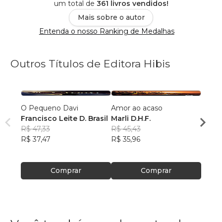
um total de
361 livros vendidos!
Mais sobre o autor
Entenda o nosso Ranking de Medalhas
Outros Títulos de Editora Hibis
O Pequeno Davi
Amor ao acaso
Miran
Francisco Leite D. Brasil
Marli D.H.F.
Marli 
R$ 47,33
R$ 45,43
R$ 50
R$ 37,47
R$ 35,96
R$ 39
Comprar
Comprar