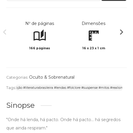
Nº de páginas
Dimensões
166 páginas
16 x 23 x 1 cm
Preto 
Oculto & Sobrenatural
Categorias:
Tags:
Contos #ficção #literaturabrasileira #lendas #folclore #suspense #mitos #realismofantá
Sinopse
"Onde há lenda, há pacto. Onde há pacto... há segredos
que ainda respiram."