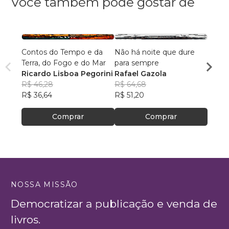
Você também pode gostar de
Contos do Tempo e da
Não há noite que dure
Antol
Terra, do Fogo e do Mar
para sempre
Possív
Ricardo Lisboa Pegorini
Rafael Gazola
Fáth
R$ 46,28
R$ 64,68
R$ 51,
R$ 36,64
R$ 51,20
R$ 40
Comprar
Comprar
NOSSA MISSÃO
Democratizar a publicação e venda de
livros.