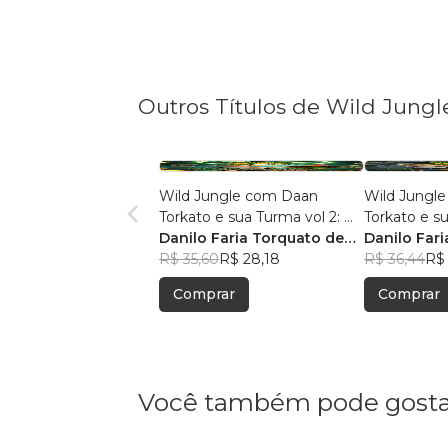
Outros Títulos de Wild Jung
Wild Jungle com Daan
Wild Jungl
Torkato e sua Turma vol 2: O
Torkato e s
Mistério da Múmia de
Danilo Faria Torquato de
Segredo da 
Danilo Far
Halloween.
Souza
R$ 35,60
R$ 28,18
Souza
R$ 36,44
R$
Comprar
Comprar
Você também pode gosta