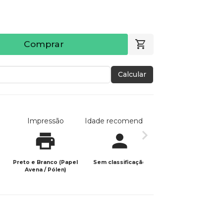
Comprar
Calcular
Impressão
Idade recomendada
Data de publicaç
Preto e Branco (Papel
Sem classificação
08/08/2025
Avena / Pólen)