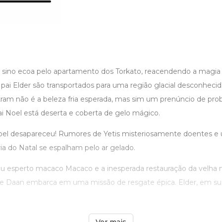
ino ecoa pelo apartamento dos Torkato, reacendendo a magia d
pai Elder são transportados para uma região glacial desconhecid
ram não é a beleza fria esperada, mas sim um prenúncio de prob
i Noel está deserta e coberta de gelo mágico.
oel desapareceu! Rumores de Yetis misteriosamente doentes e
ria do Natal se espalham pelo ar gelado.
u esperto macaco Macaco e a inesperada restauração da velha 
 de Daan embarca em uma missão de resgate épica. Elder, em s