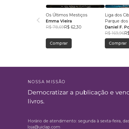
Os Últimos Mestiços
Liga dos Ci
Emma Vieira
Parque dos
R$ 78,69
R$ 62,30
ao Desconh
Daniel F. P
R$ 169,96
R$
Comprar
Comprar
NOSSA MISSÃO
Democratizar a publicação e ven
livros.
Horário de atendimento: segunda à sexta-feira, da
loja@uiclap.com