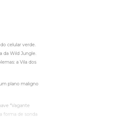
o celular verde.
a da Wild Jungle.
lemas: a Vila dos
 um plano maligno
nave "Vagante
ua forma de sonda