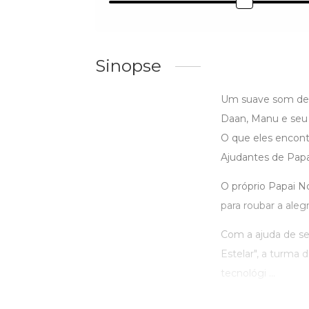
Sinopse
Um suave som de s
Daan, Manu e seu 
O que eles encont
Ajudantes de Papa
O próprio Papai N
para roubar a aleg
Com a ajuda de se
Estelar", a turma
tecnológi ...