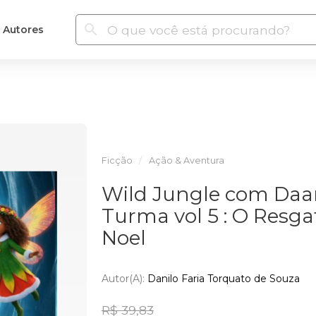
Autores
Ficção
Ação & Aventura
Wild Jungle com Daan
Turma vol 5 : O Resga
Noel
Autor(a):
Danilo Faria Torquato de Souza
R$ 39,83