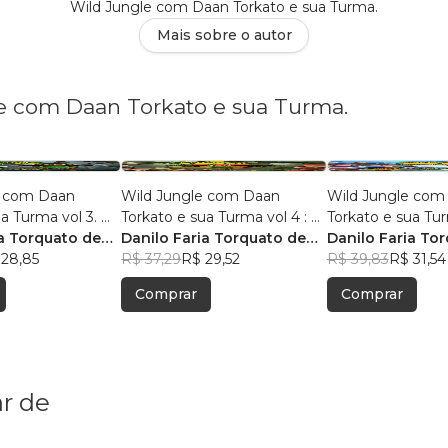
Wild Jungle com Daan Torkato e sua Turma.
Mais sobre o autor
le com Daan Torkato e sua Turma.
e com Daan
Wild Jungle com Daan
Wild Jungle com
ua Turma vol 3. O
Torkato e sua Turma vol 4 : O
Torkato e sua Turm
Neblina Eterna
ia Torquato de
Triunfo da Cuca
Danilo Faria Torquato de
Grande Roubo do
Danilo Faria To
 28,85
Souza
R$ 37,29
R$ 29,52
Natal
Souza
R$ 39,83
R$ 31,54
Comprar
Comprar
r de