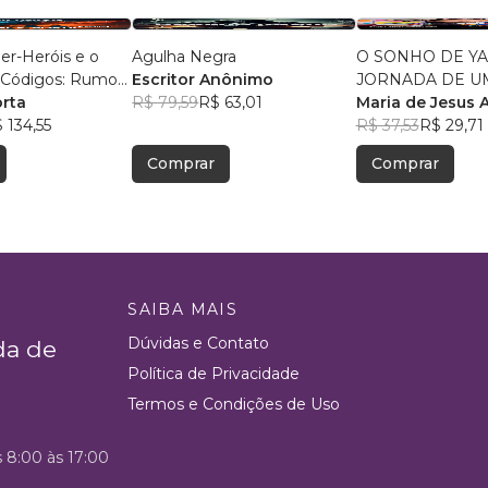
ber-Heróis e o
Agulha Negra
O SONHO DE YA
 Códigos: Rumo
Escritor Anônimo
JORNADA DE U
ecido
orta
R$ 79,59
R$ 63,01
MENINA INDÍG
Maria de Jesus 
 134,55
Santos
R$ 37,53
R$ 29,71
Comprar
Comprar
SAIBA MAIS
Dúvidas e Contato
da de
Política de Privacidade
Termos e Condições de Uso
s 8:00 às 17:00