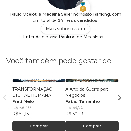
Paulo Ocelotl é Medalha Seller no nosso Ranking, com
um total de
54 livros vendidos!
Mais sobre o autor
Entenda o nosso Ranking de Medalhas
Você também pode gostar de
TRANSFORMAÇÃO
A Arte da Guerra para
A ÁR
DIGITAL HUMANA
Negócios
TRAV
Fred Melo
Fabio Tamanho
ROGÉ
R$ 68,40
R$ 63,70
KECH
R$ 59
R$ 54,15
R$ 50,43
R$ 47
Comprar
Comprar