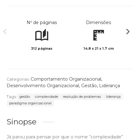
Nº de páginas
Dimensões
312 páginas
14.8 x 21 x 1.7 cm
Preto 
Comportamento Organizacional
,
Categorias:
Desenvolvimento Organizacional
,
Gestão
,
Liderança
Tags:
gestão
complexidade
resolução de problemas
liderança
paradigma organizacional
Sinopse
Já parou para pensar por que o nome “complexidade”