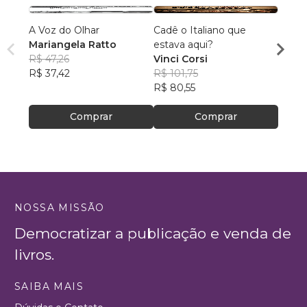
A Voz do Olhar
Cadê o Italiano que
69º E
Mariangela Ratto
estava aqui?
Folia
R$ 47,26
Vinci Corsi
2019
JR An
R$ 37,42
R$ 101,75
R$ 10
R$ 80,55
R$ 84
Comprar
Comprar
NOSSA MISSÃO
Democratizar a publicação e venda de
livros.
SAIBA MAIS