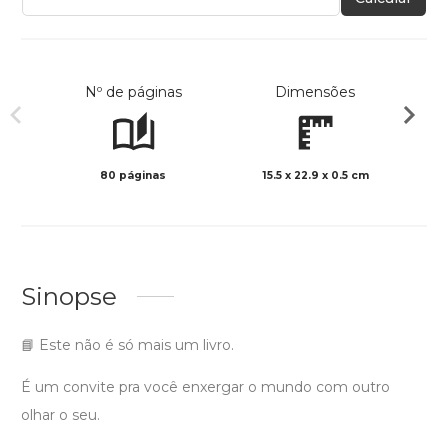
Nº de páginas
Dimensões
80 páginas
15.5 x 22.9 x 0.5 cm
Col
Sinopse
📘 Este não é só mais um livro.
É um convite pra você enxergar o mundo com outro
olhar o seu.