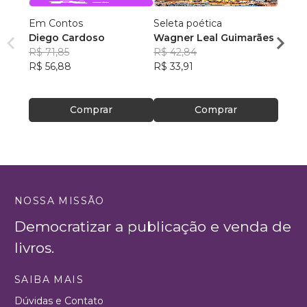
Em Contos
Seleta poética
O que
Diego Cardoso
Wagner Leal Guimarães
enten
R$ 71,85
R$ 42,84
ainda 
Carla
R$ 56,88
R$ 33,91
R$ 57
R$ 45
Comprar
Comprar
NOSSA MISSÃO
Democratizar a publicação e venda de
livros.
SAIBA MAIS
Dúvidas e Contato