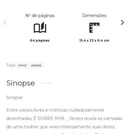
Nº de páginas
Dimensões
64 páginas
15.4 x 23 x 0.4 cm
Preto 
Tags:
amor
poesia
Sinopse
Sinopse
Entre versos livres e métricas cuidadosamente
desenhadas, É SOBRE MIM _ Versos revela as camadas
de uma mulher que viveu intensamente suas dores,