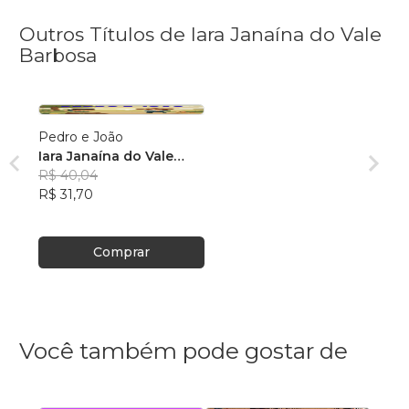
Outros Títulos de Iara Janaína do Vale
Barbosa
Pedro e João
Iara Janaína do Vale
Barbosa
R$ 40,04
R$ 31,70
Comprar
Você também pode gostar de