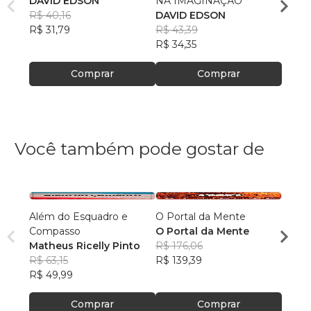
DAVID EDSON
NA IMAGINAÇÃO
DAVI
R$ 40,16
DAVID EDSON
R$ 39
R$ 31,79
R$ 43,39
R$ 31
R$ 34,35
Comprar
Comprar
Você também pode gostar de
Além do Esquadro e
O Portal da Mente
Aqui 
Compasso
O Portal da Mente
hom
Matheus Ricelly Pinto
R$ 176,06
Marc
R$ 63,15
R$ 139,39
Olivei
R$ 40
R$ 49,99
R$ 32
Comprar
Comprar