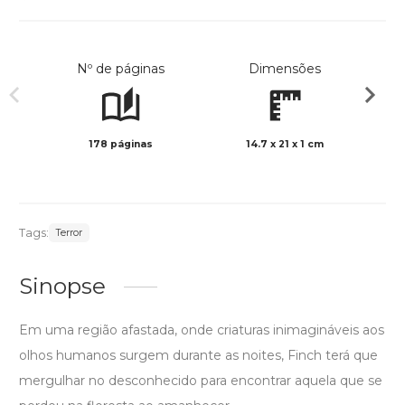
Nº de páginas
Dimensões
178 páginas
14.7 x 21 x 1 cm
Preto 
Tags:
Terror
Sinopse
Em uma região afastada, onde criaturas inimagináveis aos
olhos humanos surgem durante as noites, Finch terá que
mergulhar no desconhecido para encontrar aquela que se