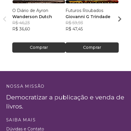
O Diário de Ayron
Futuros Roubados
Sob 
Wanderson Dutch
Giovanni G Trindade
Joice
R$ 46,23
R$ 59,93
R$ 84
R$ 36,60
R$ 47,45
R$ 67
Comprar
Comprar
NOSSA MISSÃO
Democratizar a publicação e venda de
livros.
SAIBA MAIS
Dúvidas e Contato