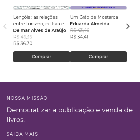
Lençóis : as relações
Um Grão de Mostarda
Inteli
entre turismo, cultura e
Eduarda Almeida
Aulas 
ambiente
Delmar Alves de Araújo
R$ 43,46
PhD(c
R$ 46,36
R$ 34,41
R$ 63
R$ 36,70
R$ 50
Comprar
Comprar
NOSSA MISSÃO
Democratizar a publicação e venda de
livros.
SAIBA MAIS