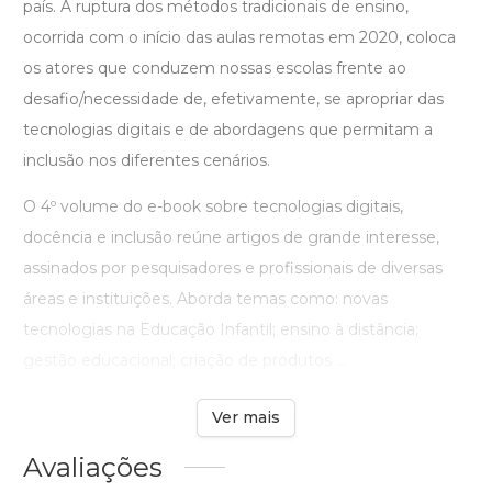
país. A ruptura dos métodos tradicionais de ensino,
ocorrida com o início das aulas remotas em 2020, coloca
os atores que conduzem nossas escolas frente ao
desafio/necessidade de, efetivamente, se apropriar das
tecnologias digitais e de abordagens que permitam a
inclusão nos diferentes cenários.
O 4º volume do e-book sobre tecnologias digitais,
docência e inclusão reúne artigos de grande interesse,
assinados por pesquisadores e profissionais de diversas
áreas e instituições. Aborda temas como: novas
tecnologias na Educação Infantil; ensino à distância;
gestão educacional; criação de produtos ...
Ver mais
Avaliações