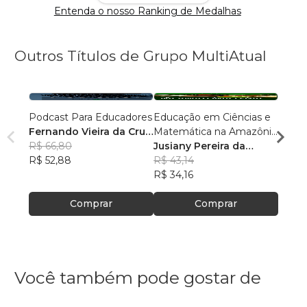
Entenda o nosso Ranking de Medalhas
Outros Títulos de Grupo MultiAtual
Podcast Para Educadores
Educação em Ciências e
Linguí
Fernando Vieira da Cruz
Matemática na Amazônia
Cultu
(Fernandinho Cruz)
R$ 66,80
Legal: Pesquisas e
Jusiany Pereira da
Histór
Érica
R$ 52,88
Práticas Pedagógicas
Cunha dos Santos
R$ 43,14
Carva
R$ 42
R$ 34,16
R$ 33
Comprar
Comprar
Você também pode gostar de