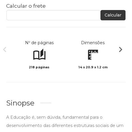
Calcular o frete
Calcular
Nº de páginas
Dimensões
218 páginas
14 x 20.9 x 1.2 cm
Preto 
Sinopse
A Educação é, sem dúvida, fundamental para o
desenvolvimento das diferentes estruturas sociais de um