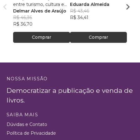
entre turismo, cultura e
Eduarda Almeida
Aulas 
ambiente
Delmar Alves de Araújo
R$ 43,46
PhD(c
R$ 46,36
R$ 34,41
R$ 63
R$ 36,70
R$ 50
Comprar
Comprar
NOSSA MISSÃO
Democratizar a publicação e venda de
livros.
SAIBA MAIS
Dúvidas e Contato
Política de Privacidade