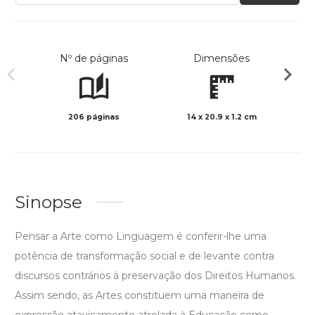
Nº de páginas
Dimensões
206 páginas
14 x 20.9 x 1.2 cm
Preto 
Sinopse
Pensar a Arte como Linguagem é conferir-lhe uma
potência de transformação social e de levante contra
discursos contrários à preservação dos Direitos Humanos.
Assim sendo, as Artes constituem uma maneira de
expressão atavicamente atrelada à Educação como