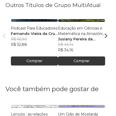
Outros Títulos de Grupo MultiAtual
Podcast Para Educadores
Educação em Ciências e
Linguí
Fernando Vieira da Cruz
Matemática na Amazônia
Cultu
(Fernandinho Cruz)
R$ 66,80
Legal: Pesquisas e
Jusiany Pereira da
Histór
Érica
R$ 52,88
Práticas Pedagógicas
Cunha dos Santos
R$ 43,14
Carva
R$ 42
R$ 34,16
R$ 33
Comprar
Comprar
Você também pode gostar de
Lençóis : as relações
Um Grão de Mostarda
Inteli