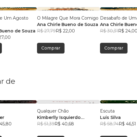
de Um Agosto
O Milagre Que Mora Comigo
Desabafo de Um
Ana Chirle Bueno de Souza
Ana Chirle Buen
 Bueno de Souza
R$ 27,79
R$ 22,00
R$ 30,31
R$ 24,0
27,00
Comprar
Comprar
r de
Qualquer Chão
Escuta
er
Kimberlly Isquierdo
Luís Silva
45,80
Bongalhardo
R$ 51,39
R$ 40,68
R$ 58,74
R$ 46,51