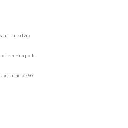
lham — um livro
 toda menina pode
as por meio de 50