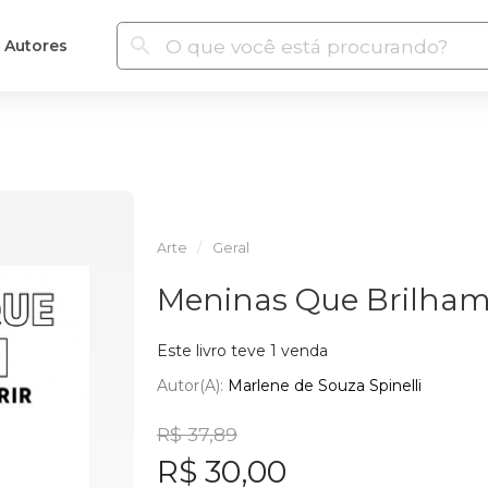
Autores
Arte
Geral
Meninas Que Brilha
Este livro teve 1 venda
Autor(a):
Marlene de Souza Spinelli
R$ 37,89
R$ 30,00