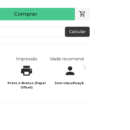
Comprar
Calcular
Impressão
Idade recomendada
Data de publicaç
Preto e Branco (Papel
Sem classificação
01/08/2025
Offset)