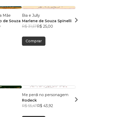
a Mãe
Bia e Jully
Príncipe Mimo em: A 
o de Souza
Marlene de Souza Spinelli
de Sua Cara Metade
0
R$ 31,57
R$ 25,00
Marlene de Souza Spi
R$ 31,57
R$ 25,00
Comprar
Comprar
Me perdi no personagem
A Música do TA, TI TI e
Rodeck
Silêncio
R$ 55,47
R$ 43,92
Daniela Sato
R$ 60,65
R$ 48,01