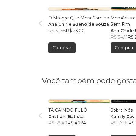
O Milagre Que Mora Comigo
Memórias 
Ana Chirle Bueno de Souza
Sem Fim
R$ 31,58
R$ 25,00
Ana Chirle
R$ 34,11
R$ 
Comprar
Comprar
Você também pode gosta
TÁ CAINDO FULÔ
Sobre Nós
Cristiani Batista
Kamily Xavi
R$ 58,40
R$ 46,24
R$ 57,85
R$ 